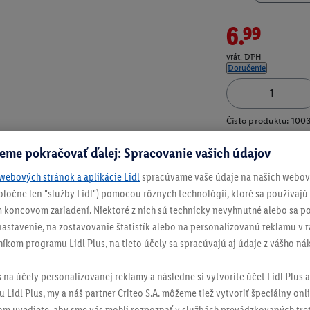
6.99
vrát. DPH
Doručenie
Číslo produktu:
100
eme pokračovať ďalej: Spracovanie vašich údajov
webových stránok a aplikácie Lidl
spracúvame vaše údaje na našich webový
spoločne len "služby Lidl") pomocou rôznych technológií, ktoré sa používajú
 koncovom zariadení. Niektoré z nich sú technicky nevyhnutné alebo sa po
stavenie, na zostavovanie štatistík alebo na personalizovanú reklamu v rá
níkom programu Lidl Plus, na tieto účely sa spracúvajú aj údaje z vášho n
s na účely personalizovanej reklamy a následne si vytvoríte účet Lidl Plus a
 Lidl Plus, my a náš partner Criteo S.A. môžeme tiež vytvoriť špeciálny onli
tam uvediete, aby sme vás mohli rozpoznať v službách prevádzkovaných tre