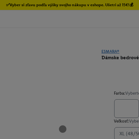
✅Vyber si zľavu podľa výšky svojho nákupu v eshope. Ušetri až 15€!💰
ESMARA®
Dámske bedrové 
Farba:
Vybert
Veľkosť:
Vyber
XL (48/5