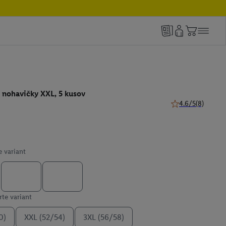
nohavičky XXL, 5 kusov
4.6/5
(8)
4.6 z 5 hviezdičie
e variant
te variant
0)
XXL (52/54)
3XL (56/58)