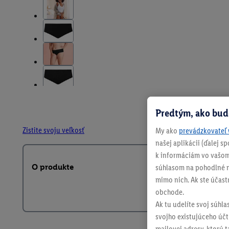
Predtým, ako bud
Zistite svoju veľkosť
My ako
prevádzkovateľ 
našej aplikácii (ďalej 
k informáciám vo vašom
O produkte
súhlasom na pohodlné na
mimo nich. Ak ste účast
obchode.
Ak tu udelíte svoj súhla
svojho existujúceho účtu
mailovej adresy, ktorú 