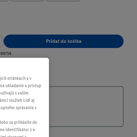
Pridať do košíka
369758
ch stránkach a v
 na ukladanie a prístup
užívajú s vaším
mci služieb Lidl aj
ákupného správania v
lebo sa prihlásite do
ne identifikátor z e-
tími stranami a