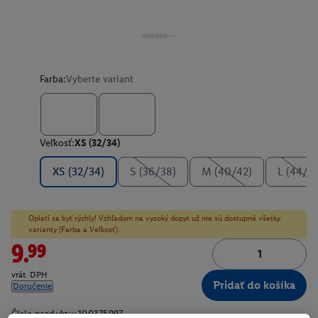
Farba:
Vyberte variant
Veľkosť:
XS (32/34)
XS (32/34)
S (36/38)
M (40/42)
L (44/4
Oplatí sa byť rýchly! Vzhľadom na vysoký dopyt už nie sú dostupné všetky
varianty (Farba a Veľkosť).
9.99
vrát. DPH
Pridať do košíka
Doručenie
Číslo produktu:
100375997