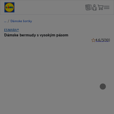
/
Dámske šortky
ESMARA®
Dámske bermudy s vysokým pásom
4.6/5
(30)
4.6 z 5 hviezdi