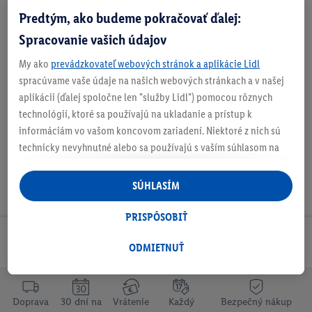
Predtým, ako budeme pokračovať ďalej:
Zistite svoju veľkosť
Spracovanie vašich údajov
My ako
prevádzkovateľ webových stránok a aplikácie Lidl
spracúvame vaše údaje na našich webových stránkach a v našej
O produkte
aplikácii (ďalej spoločne len "služby Lidl") pomocou rôznych
technológií, ktoré sa používajú na ukladanie a prístup k
informáciám vo vašom koncovom zariadení. Niektoré z nich sú
technicky nevyhnutné alebo sa používajú s vaším súhlasom na
pohodlné nastavenie, na zostavovanie štatistík alebo na
personalizovanú reklamu v rámci služieb Lidl aj mimo nich. Ak
SÚHLASÍM
ste účastníkom programu Lidl Plus, na tieto účely sa spracúvajú
aj údaje z vášho nákupného správania v obchode.
PRISPÔSOBIŤ
Ak tu udelíte svoj súhlas na účely personalizovanej reklamy a
Odoberaj Newsletter!
následne si vytvoríte účet Lidl Plus alebo sa prihlásite do svojho
ODMIETNUŤ
existujúceho účtu Lidl Plus, my a náš partner Criteo S.A. môžeme
tiež vytvoriť špeciálny online identifikátor z e-mailovej adresy,
ktorú tam uvediete, aby sme vás mohli rozpoznať v službách
Doprava
30 dní na
Vrátenie
Každý
Bezpečný nákup