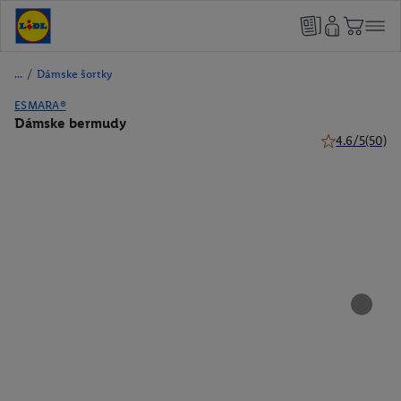
/
Dámske šortky
ESMARA®
Dámske bermudy
4.6/5
(50)
4.6 z 5 hviezdi