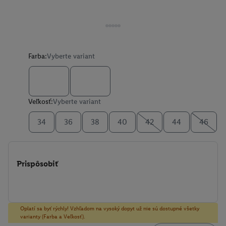
Farba:
Vyberte variant
Veľkosť:
Vyberte variant
34
36
38
40
42
44
46
Prispôsobiť
Oplatí sa byť rýchly! Vzhľadom na vysoký dopyt už nie sú dostupné všetky
varianty (Farba a Veľkosť).