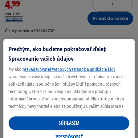
4.99
vrát. DPH
Pridať do košíka
Doručenie
Číslo produktu:
100404702
Predtým, ako budeme pokračovať ďalej:
Spracovanie vašich údajov
Zistite svoju veľkosť
My ako
prevádzkovateľ webových stránok a aplikácie Lidl
spracúvame vaše údaje na našich webových stránkach a v našej
aplikácii (ďalej spoločne len "služby Lidl") pomocou rôznych
technológií, ktoré sa používajú na ukladanie a prístup k
O produkte
informáciám vo vašom koncovom zariadení. Niektoré z nich sú
technicky nevyhnutné alebo sa používajú s vaším súhlasom na
Normálna výška pásu
pohodlné nastavenie, na zostavovanie štatistík alebo na
personalizovanú reklamu v rámci služieb Lidl aj mimo nich. Ak
Optimálna priliehavosť vďaka elastanu LYCRA®
SÚHLASÍM
ste účastníkom programu Lidl Plus, na tieto účely sa spracúvajú
aj údaje z vášho nákupného správania v obchode.
PRISPÔSOBIŤ