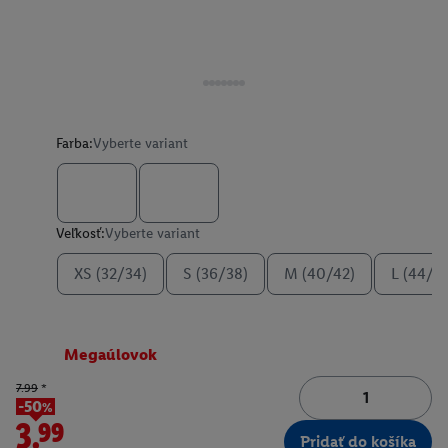
Farba:
Vyberte variant
Veľkosť:
Vyberte variant
XS (32/34)
S (36/38)
M (40/42)
L (44/4
Megaúlovok
7.99
*
-50%
3.99
Pridať do košíka