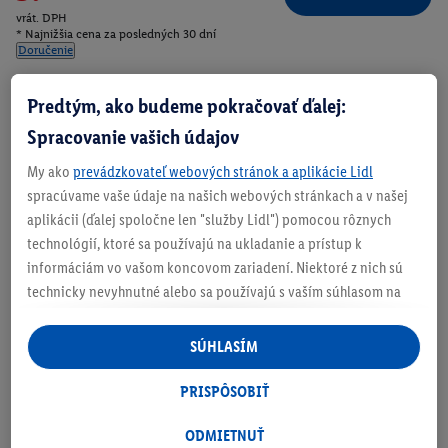
vrát. DPH
* Najnižšia cena za posledných 30 dní
Doručenie
Číslo produktu:
100405477
Predtým, ako budeme pokračovať ďalej:
Spracovanie vašich údajov
Zistite svoju veľkosť
My ako
prevádzkovateľ webových stránok a aplikácie Lidl
spracúvame vaše údaje na našich webových stránkach a v našej
aplikácii (ďalej spoločne len "služby Lidl") pomocou rôznych
technológií, ktoré sa používajú na ukladanie a prístup k
informáciám vo vašom koncovom zariadení. Niektoré z nich sú
O produkte
technicky nevyhnutné alebo sa používajú s vaším súhlasom na
pohodlné nastavenie, na zostavovanie štatistík alebo na
personalizovanú reklamu v rámci služieb Lidl aj mimo nich. Ak
SÚHLASÍM
ste účastníkom programu Lidl Plus, na tieto účely sa spracúvajú
aj údaje z vášho nákupného správania v obchode.
PRISPÔSOBIŤ
Ak tu udelíte svoj súhlas na účely personalizovanej reklamy a
následne si vytvoríte účet Lidl Plus alebo sa prihlásite do svojho
ODMIETNUŤ