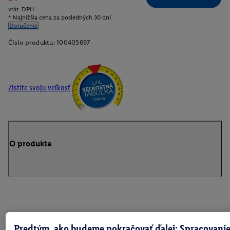
vrát. DPH
* Najnižšia cena za posledných 30 dní
Doručenie
Číslo produktu:
100405697
Zistite svoju veľkosť
O produkte
Predtým, ako budeme pokračovať ďalej: Spracovanie