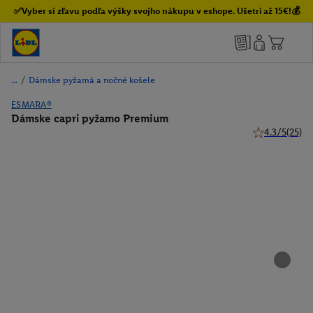
✅Vyber si zľavu podľa výšky svojho nákupu v eshope. Ušetri až 15€!💰
/
Dámske pyžamá a nočné košele
ESMARA®
Dámske capri pyžamo Premium
4.3/5
(25)
4.3 z 5 hviezd