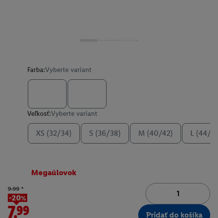
Farba:
Vyberte variant
Veľkosť:
Vyberte variant
XS (32/34)
S (36/38)
M (40/42)
L (44/4
Megaúlovok
9.99
*
-20%
7.99
Pridať do košíka