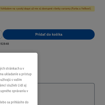
y! Vzhľadom na vysoký dopyt už nie sú dostupné všetky varianty (Farba a Veľkosť).
Pridať do košíka
392848
ch stránkach a v
 na ukladanie a prístup
užívajú s vaším
mci služieb Lidl aj
ákupného správania v
lebo sa prihlásite do