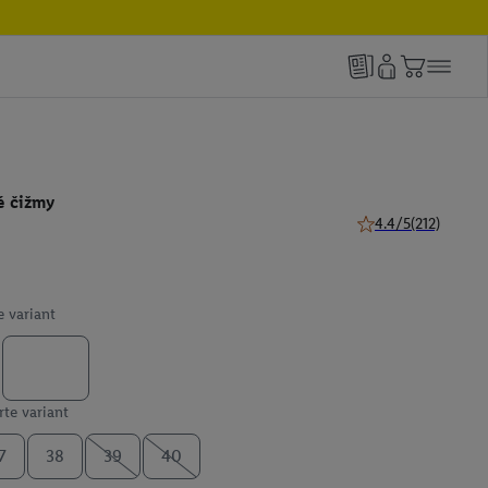
é čižmy
4.4/5
(212)
4.4 z 5 hviezdičiek 
e variant
te variant
7
38
39
40