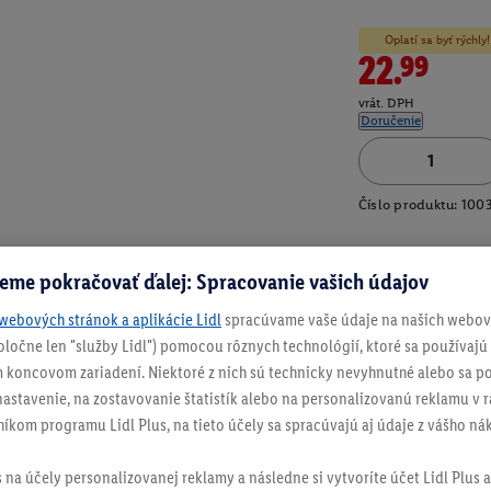
Oplatí sa byť rýchl
22.99
vrát. DPH
Doručenie
Číslo produktu:
100
eme pokračovať ďalej: Spracovanie vašich údajov
webových stránok a aplikácie Lidl
spracúvame vaše údaje na našich webový
spoločne len "služby Lidl") pomocou rôznych technológií, ktoré sa používajú
 koncovom zariadení. Niektoré z nich sú technicky nevyhnutné alebo sa po
stavenie, na zostavovanie štatistík alebo na personalizovanú reklamu v rá
níkom programu Lidl Plus, na tieto účely sa spracúvajú aj údaje z vášho n
s na účely personalizovanej reklamy a následne si vytvoríte účet Lidl Plus a