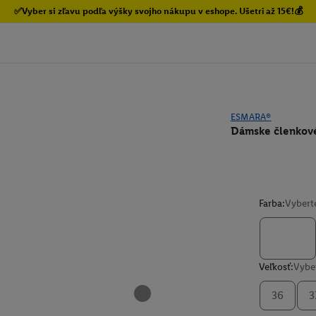
✅Vyber si zľavu podľa výšky svojho nákupu v eshope. Ušetri až 15€!💰
ESMARA®
Dámske členkov
Farba:
Vybert
Veľkosť:
Vyber
36
3