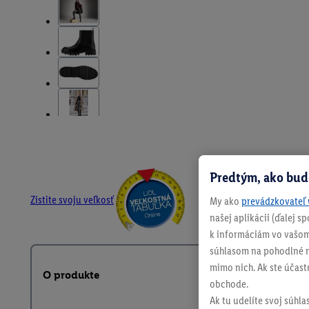
Predtým, ako bud
Zistite svoju veľkosť
My ako
prevádzkovateľ 
našej aplikácii (ďalej 
k informáciám vo vašom
súhlasom na pohodlné na
mimo nich. Ak ste účast
O produkte
obchode.
Ak tu udelíte svoj súhla