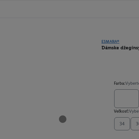
ESMARA®
Dámske džegíns
Farba:
Vybert
Veľkosť:
Vyber
34
3