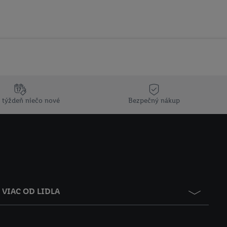
 týždeň niečo nové
Bezpečný nákup
VIAC OD LIDLA