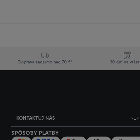
Doprava zadarmo nad 70 €¹
30 dní na vráte
KONTAKTUJ NÁS
SPÔSOBY PLATBY