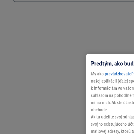
Predtým, ako bud
My ako
prevádzkovateľ 
našej aplikácii (ďalej 
k informáciám vo vašom
súhlasom na pohodlné na
mimo nich. Ak ste účast
obchode.
Ak tu udelíte svoj súhla
svojho existujúceho účtu
mailovej adresy, ktorú 