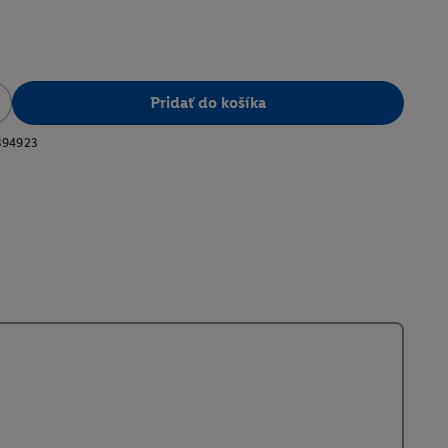
Pridať do košíka
394923