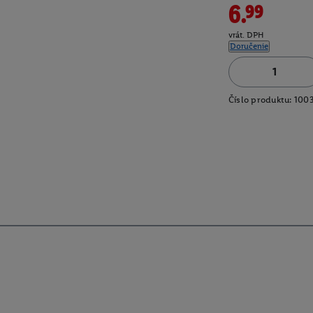
6.99
vrát. DPH
Doručenie
Číslo produktu:
100