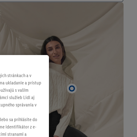
ch stránkach a v
 na ukladanie a prístup
užívajú s vaším
mci služieb Lidl aj
ákupného správania v
lebo sa prihlásite do
ne identifikátor z e-
tími stranami a