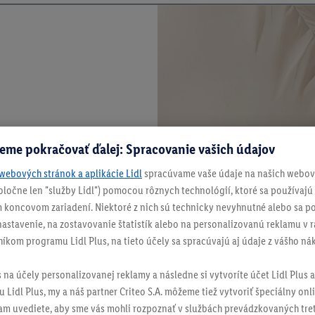
eme pokračovať ďalej: Spracovanie vašich údajov
webových stránok a aplikácie Lidl
spracúvame vaše údaje na našich webový
spoločne len "služby Lidl") pomocou rôznych technológií, ktoré sa používajú
 koncovom zariadení. Niektoré z nich sú technicky nevyhnutné alebo sa po
stavenie, na zostavovanie štatistík alebo na personalizovanú reklamu v rá
níkom programu Lidl Plus, na tieto účely sa spracúvajú aj údaje z vášho n
s na účely personalizovanej reklamy a následne si vytvoríte účet Lidl Plus a
 Lidl Plus, my a náš partner Criteo S.A. môžeme tiež vytvoriť špeciálny onli
tam uvediete, aby sme vás mohli rozpoznať v službách prevádzkovaných tre