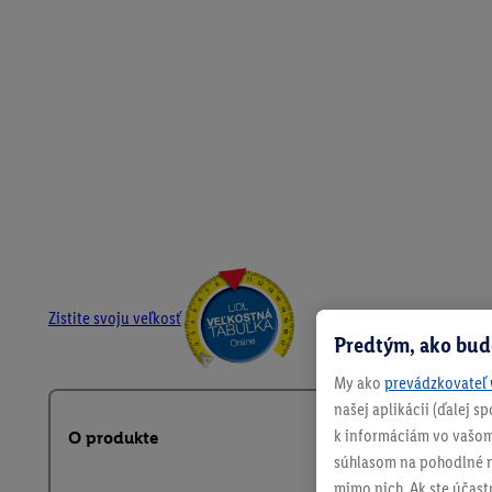
Zistite svoju veľkosť
Predtým, ako bud
My ako
prevádzkovateľ 
našej aplikácii (ďalej 
k informáciám vo vašom
O produkte
súhlasom na pohodlné na
mimo nich. Ak ste účast