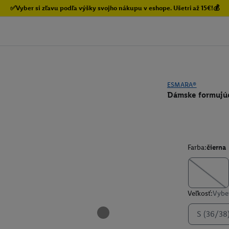
✅Vyber si zľavu podľa výšky svojho nákupu v eshope. Ušetri až 15€!💰
ESMARA®
Dámske formujúc
Farba:
čierna
Veľkosť:
Vyber
S (36/38