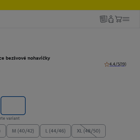
e bezšvové nohavičky
4.4/5
(19)
4.4 z 5 hviezdičiek
te variant
)
M (40/42)
L (44/46)
XL (48/50)