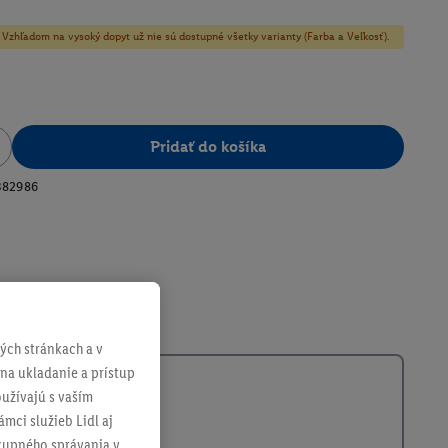
y! Vzhľadom na vysoký dopyt už nie sú dostupné všetky varianty (Farba a Veľkosť).
Pridať do košíka
382986
ch stránkach a v
 na ukladanie a prístup
užívajú s vaším
mci služieb Lidl aj
ákupného správania v