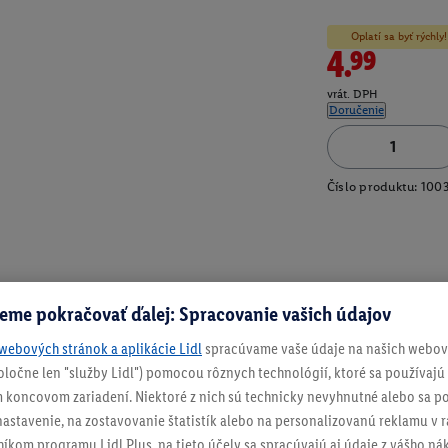
Oplatí sa byť rýchl
4.99
vrát. DPH
Doručenie
Číslo produktu:
100
eme pokračovať ďalej: Spracovanie vašich údajov
webových stránok a aplikácie Lidl
spracúvame vaše údaje na našich webový
spoločne len "služby Lidl") pomocou rôznych technológií, ktoré sa používajú
 koncovom zariadení. Niektoré z nich sú technicky nevyhnutné alebo sa po
stavenie, na zostavovanie štatistík alebo na personalizovanú reklamu v rá
níkom programu Lidl Plus, na tieto účely sa spracúvajú aj údaje z vášho n