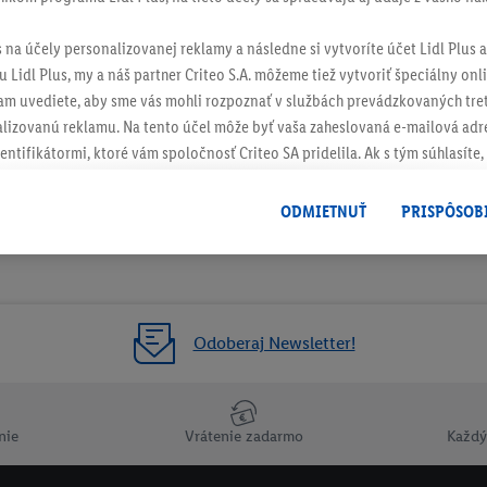
s na účely personalizovanej reklamy a následne si vytvoríte účet Lidl Plus a
 Lidl Plus, my a náš partner Criteo S.A. môžeme tiež vytvoriť špeciálny onli
tam uvediete, aby sme vás mohli rozpoznať v službách prevádzkovaných tre
izovanú reklamu. Na tento účel môže byť vaša zaheslovaná e-mailová adre
entifikátormi, ktoré vám spoločnosť Criteo SA pridelila. Ak s tým súhlasíte, 
klamy na produkty, o ktoré ste prejavili záujem (napr. vložením produktu do
le nie jeho zakúpením), sa môžu zobrazovať aj na rôznych zariadeniach a 
ODMIETNUŤ
PRISPÔSOB
 možno priradiť niekoľko koncových zariadení alebo používanie viacerých 
hovanej e-mailovej adresy a prípadne ďalších identifikátorov/identifikáto
ispozícii.
žete povoliť jednotlivé účely a nájsť ďalšie informácie o podmienkach sp
Odoberaj Newsletter!
Odmietnuť
" môžete povoliť iba používanie potrebných technológií. Kliknut
acúvaním na všetky vyššie uvedené účely. Ďalšie informácie vrátane inform
ašom práve kedykoľvek odvolať súhlas s účinnosťou do budúcnosti nájdet
nie
Vrátenie zadarmo
Každý
ov
.
Imprint nájdete tu.