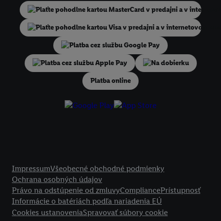
niekoľko koncových zariadení alebo používanie viacerých služieb spo
Lidl, pomocou vašej hashovanej e-mailovej adresy a prípadne ďalších
identifikátorov/identifikátorov, ktoré má spoločnosť Criteo SA k dispo
V časti "
Prispôsobiť
" môžete povoliť jednotlivé účely a nájsť ďalšie in
podmienkach spracúvania osobných údajov.
Na dobierku
Kliknutím na možnosť "
Odmietnuť
" môžete povoliť iba používanie po
technológií. Kliknutím na "
Súhlasím
" vyjadríte súhlas so spracúvaním
Platba online
vyššie uvedené účely. Ďalšie informácie vrátane informácií o dobe u
údajov a Vašom práve kedykoľvek odvolať súhlas s účinnosťou do bu
nájdete v našich
zásadách ochrany osobných údajov
.
Imprint nájdete 
Právne informácie
Impressum
Všeobecné obchodné podmienky
Ochrana osobných údajov
Právo na odstúpenie od zmluvy
Compliance
Prístupnosť
Informácie o batériách podľa nariadenia EÚ
Cookies ustanovenia
Spravovať súbory cookie