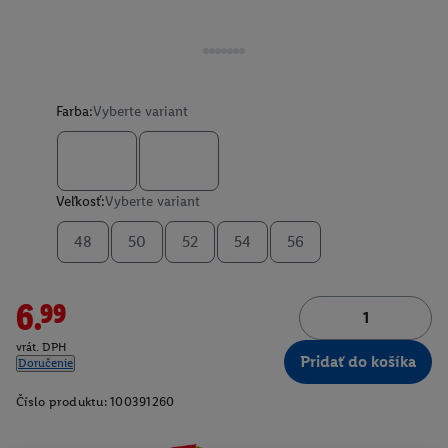
Farba:
Vyberte variant
Veľkosť:
Vyberte variant
48
50
52
54
56
6.99
vrát. DPH
Pridať do košíka
Doručenie
Číslo produktu:
100391260