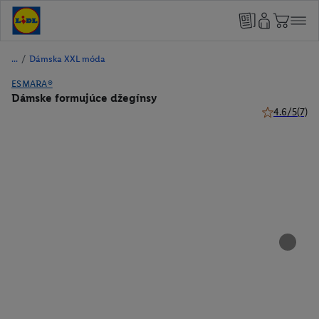
/
Dámska XXL móda
ESMARA®
Dámske formujúce džegínsy
4.6/5
(7)
4.6 z 5 hviez