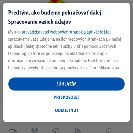
Predtým, ako budeme pokračovať ďalej:
Zistite svoju veľkosť
Spracovanie vašich údajov
My ako
prevádzkovateľ webových stránok a aplikácie Lidl
spracúvame vaše údaje na našich webových stránkach a v našej
O produkte
aplikácii (ďalej spoločne len "služby Lidl") pomocou rôznych
technológií, ktoré sa používajú na ukladanie a prístup k
informáciám vo vašom koncovom zariadení. Niektoré z nich sú
technicky nevyhnutné alebo sa používajú s vaším súhlasom na
pohodlné nastavenie, na zostavovanie štatistík alebo na
personalizovanú reklamu v rámci služieb Lidl aj mimo nich. Ak
SÚHLASÍM
ste účastníkom programu Lidl Plus, na tieto účely sa spracúvajú
aj údaje z vášho nákupného správania v obchode.
PRISPÔSOBIŤ
Ak tu udelíte svoj súhlas na účely personalizovanej reklamy a
následne si vytvoríte účet Lidl Plus alebo sa prihlásite do svojho
ODMIETNUŤ
Odoberaj Newsletter!
existujúceho účtu Lidl Plus, my a náš partner Criteo S.A. môžeme
tiež vytvoriť špeciálny online identifikátor z e-mailovej adresy,
ktorú tam uvediete, aby sme vás mohli rozpoznať v službách