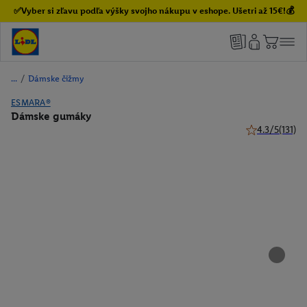
✅Vyber si zľavu podľa výšky svojho nákupu v eshope. Ušetri až 15€!💰
/
Dámske čižmy
ESMARA®
Dámske gumáky
4.3/5
(131)
4.3 z 5 hviezdi