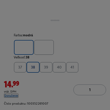
Farba:
modrá
Veľkosť:
38
37
38
39
40
41
14.99
vrát. DPH
Doručenie
Číslo produktu:
100352261007