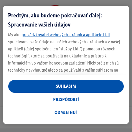
Predtým, ako budeme pokračovať ďalej:
Zistite svoju veľkosť
Spracovanie vašich údajov
My ako
prevádzkovateľ webových stránok a aplikácie Lidl
spracúvame vaše údaje na našich webových stránkach a v našej
aplikácii (ďalej spoločne len "služby Lidl") pomocou rôznych
O produkte
technológií, ktoré sa používajú na ukladanie a prístup k
informáciám vo vašom koncovom zariadení. Niektoré z nich sú
technicky nevyhnutné alebo sa používajú s vaším súhlasom na
pohodlné nastavenie, na zostavovanie štatistík alebo na
personalizovanú reklamu v rámci služieb Lidl aj mimo nich. Ak
SÚHLASÍM
ste účastníkom programu Lidl Plus, na tieto účely sa spracúvajú
aj údaje z vášho nákupného správania v obchode.
PRISPÔSOBIŤ
Ak tu udelíte svoj súhlas na účely personalizovanej reklamy a
následne si vytvoríte účet Lidl Plus alebo sa prihlásite do svojho
ODMIETNUŤ
Odoberaj Newsletter!
existujúceho účtu Lidl Plus, my a náš partner Criteo S.A. môžeme
tiež vytvoriť špeciálny online identifikátor z e-mailovej adresy,