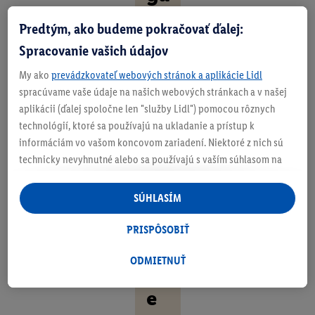
nt
Predtým, ako budeme pokračovať ďalej:
né
Spracovanie vašich údajov
.
My ako
prevádzkovateľ webových stránok a aplikácie Lidl
P
spracúvame vaše údaje na našich webových stránkach a v našej
aplikácii (ďalej spoločne len "služby Lidl") pomocou rôznych
o
technológií, ktoré sa používajú na ukladanie a prístup k
h
informáciám vo vašom koncovom zariadení. Niektoré z nich sú
technicky nevyhnutné alebo sa používajú s vaším súhlasom na
o
pohodlné nastavenie, na zostavovanie štatistík alebo na
dl
personalizovanú reklamu v rámci služieb Lidl aj mimo nich. Ak
SÚHLASÍM
ste účastníkom programu Lidl Plus, na tieto účely sa spracúvajú
né
aj údaje z vášho nákupného správania v obchode.
PRISPÔSOBIŤ
.
Ak tu udelíte svoj súhlas na účely personalizovanej reklamy a
následne si vytvoríte účet Lidl Plus alebo sa prihlásite do svojho
ODMIETNUŤ
V
existujúceho účtu Lidl Plus, my a náš partner Criteo S.A. môžeme
e
tiež vytvoriť špeciálny online identifikátor z e-mailovej adresy,
ktorú tam uvediete, aby sme vás mohli rozpoznať v službách