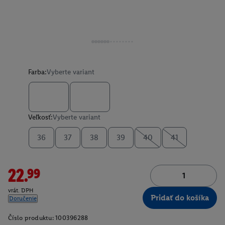
Farba:
Vyberte variant
Veľkosť:
Vyberte variant
36
37
38
39
40
41
22.99
vrát. DPH
Pridať do košíka
Doručenie
Číslo produktu:
100396288