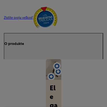
Zistite svoju veľkosť
O produkte
El
e
ga