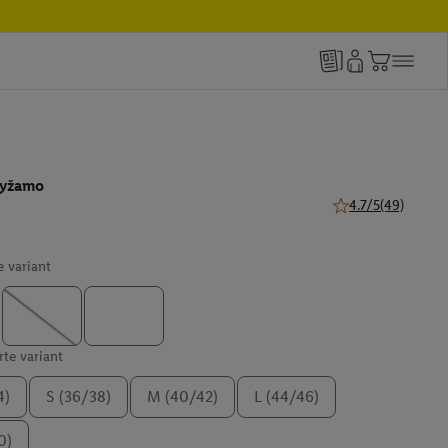
pyžamo
4.7/5
(49)
4.7 z 5 hviezdičiek
e variant
te variant
4)
S (36/38)
M (40/42)
L (44/46)
0)