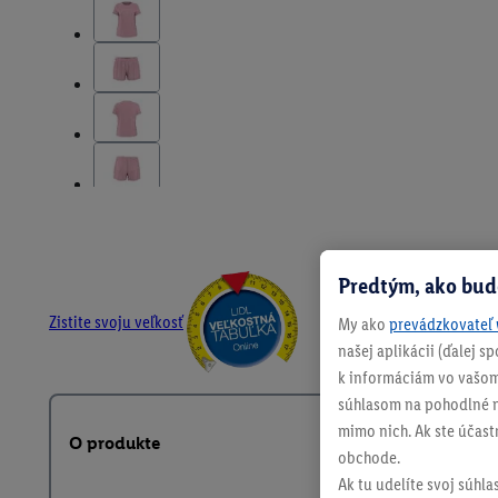
Predtým, ako bud
Zistite svoju veľkosť
My ako
prevádzkovateľ 
našej aplikácii (ďalej 
k informáciám vo vašom
súhlasom na pohodlné na
mimo nich. Ak ste účast
O produkte
obchode.
Ak tu udelíte svoj súhla