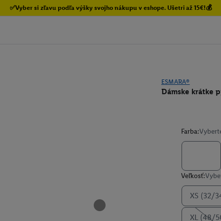
✅Vyber si zľavu podľa výšky svojho nákupu v eshope. Ušetri až 15€!💰
ESMARA®
Dámske krátke 
Farba:
Vybert
Veľkosť:
Vyber
XS (32/3
XL (48/5