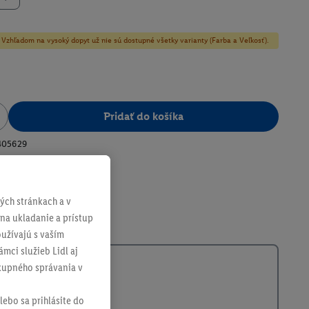
y! Vzhľadom na vysoký dopyt už nie sú dostupné všetky varianty (Farba a Veľkosť).
Pridať do košíka
405629
ch stránkach a v
 na ukladanie a prístup
užívajú s vaším
mci služieb Lidl aj
ákupného správania v
lebo sa prihlásite do