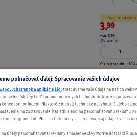
Oplatí sa byť rýchl
3.99
vrát. DPH
Doručenie
Číslo produktu:
100
eme pokračovať ďalej: Spracovanie vašich údajov
webových stránok a aplikácie Lidl
spracúvame vaše údaje na našich webový
spoločne len "služby Lidl") pomocou rôznych technológií, ktoré sa používajú
 koncovom zariadení. Niektoré z nich sú technicky nevyhnutné alebo sa po
stavenie, na zostavovanie štatistík alebo na personalizovanú reklamu v rá
níkom programu Lidl Plus, na tieto účely sa spracúvajú aj údaje z vášho n
s na účely personalizovanej reklamy a následne si vytvoríte účet Lidl Plus a