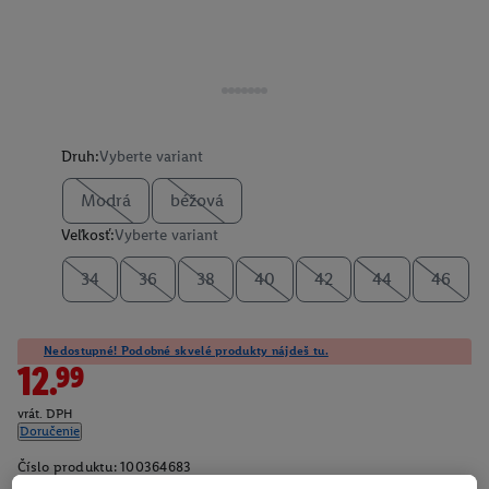
Druh:
Vyberte variant
Modrá
béžová
Veľkosť:
Vyberte variant
34
36
38
40
42
44
46
Nedostupné! Podobné skvelé produkty nájdeš tu.
12.99
vrát. DPH
Doručenie
Číslo produktu:
100364683