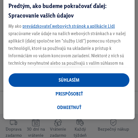
Predtým, ako budeme pokračovať ďalej:
Zistite svoju veľkosť
Spracovanie vašich údajov
My ako
prevádzkovateľ webových stránok a aplikácie Lidl
O produkte
spracúvame vaše údaje na našich webových stránkach a v našej
aplikácii (ďalej spoločne len "služby Lidl") pomocou rôznych
technológií, ktoré sa používajú na ukladanie a prístup k
informáciám vo vašom koncovom zariadení. Niektoré z nich sú
technicky nevyhnutné alebo sa používajú s vaším súhlasom na
pohodlné nastavenie, na zostavovanie štatistík alebo na
personalizovanú reklamu v rámci služieb Lidl aj mimo nich. Ak
SÚHLASÍM
ste účastníkom programu Lidl Plus, na tieto účely sa spracúvajú
aj údaje z vášho nákupného správania v obchode.
PRISPÔSOBIŤ
Ak tu udelíte svoj súhlas na účely personalizovanej reklamy a
Odoberaj Newsletter!
následne si vytvoríte účet Lidl Plus alebo sa prihlásite do svojho
ODMIETNUŤ
existujúceho účtu Lidl Plus, my a náš partner Criteo S.A. môžeme
tiež vytvoriť špeciálny online identifikátor z e-mailovej adresy,
ktorú tam uvediete, aby sme vás mohli rozpoznať v službách
Doprava
30 dní na
Vrátenie
Každý
Bezpečný nákup
zadarmo
vrátenie
zadarmo
týždeň
prevádzkovaných tretími stranami a zobrazovať vám