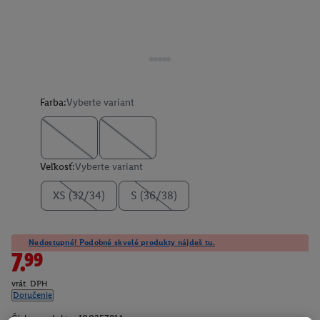
Farba:
Vyberte variant
Veľkosť:
Vyberte variant
XS (32/34)
S (36/38)
Nedostupné! Podobné skvelé produkty nájdeš tu.
7.99
vrát. DPH
Doručenie
Číslo produktu:
100357814