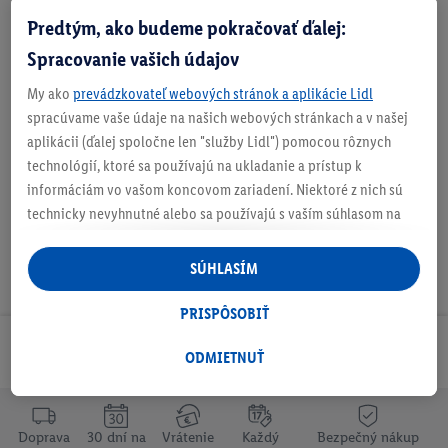
Predtým, ako budeme pokračovať ďalej:
Zistite svoju veľkosť
Spracovanie vašich údajov
My ako
prevádzkovateľ webových stránok a aplikácie Lidl
spracúvame vaše údaje na našich webových stránkach a v našej
O produkte
aplikácii (ďalej spoločne len "služby Lidl") pomocou rôznych
technológií, ktoré sa používajú na ukladanie a prístup k
informáciám vo vašom koncovom zariadení. Niektoré z nich sú
technicky nevyhnutné alebo sa používajú s vaším súhlasom na
pohodlné nastavenie, na zostavovanie štatistík alebo na
personalizovanú reklamu v rámci služieb Lidl aj mimo nich. Ak
SÚHLASÍM
ste účastníkom programu Lidl Plus, na tieto účely sa spracúvajú
aj údaje z vášho nákupného správania v obchode.
PRISPÔSOBIŤ
Ak tu udelíte svoj súhlas na účely personalizovanej reklamy a
Odoberaj Newsletter!
následne si vytvoríte účet Lidl Plus alebo sa prihlásite do svojho
ODMIETNUŤ
existujúceho účtu Lidl Plus, my a náš partner Criteo S.A. môžeme
tiež vytvoriť špeciálny online identifikátor z e-mailovej adresy,
ktorú tam uvediete, aby sme vás mohli rozpoznať v službách
Doprava
30 dní na
Vrátenie
Každý
Bezpečný nákup