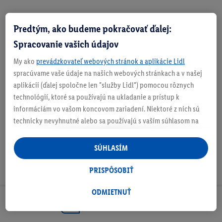
Predtým, ako budeme pokračovať ďalej:
Zistite svoju veľkosť
Spracovanie vašich údajov
My ako
prevádzkovateľ webových stránok a aplikácie Lidl
spracúvame vaše údaje na našich webových stránkach a v našej
aplikácii (ďalej spoločne len "služby Lidl") pomocou rôznych
O produkte
technológií, ktoré sa používajú na ukladanie a prístup k
informáciám vo vašom koncovom zariadení. Niektoré z nich sú
technicky nevyhnutné alebo sa používajú s vaším súhlasom na
pohodlné nastavenie, na zostavovanie štatistík alebo na
personalizovanú reklamu v rámci služieb Lidl aj mimo nich. Ak
SÚHLASÍM
ste účastníkom programu Lidl Plus, na tieto účely sa spracúvajú
aj údaje z vášho nákupného správania v obchode.
PRISPÔSOBIŤ
Ak tu udelíte svoj súhlas na účely personalizovanej reklamy a
následne si vytvoríte účet Lidl Plus alebo sa prihlásite do svojho
ODMIETNUŤ
existujúceho účtu Lidl Plus, my a náš partner Criteo S.A. môžeme
Odoberaj Newsletter!
tiež vytvoriť špeciálny online identifikátor z e-mailovej adresy,