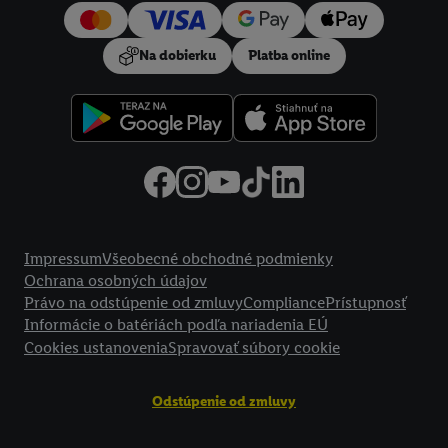
používanie potrebných technológií. Kliknutím na "
Súhlasím
"
vyjadríte súhlas so spracúvaním na všetky vyššie uvedené účely.
Na dobierku
Platba online
Ďalšie informácie vrátane informácií o dobe uchovávania
údajov a Vašom práve kedykoľvek odvolať súhlas s účinnosťou
do budúcnosti nájdete v našich
zásadách ochrany osobných
údajov
.
Imprint nájdete tu.
Právne informácie
Impressum
Všeobecné obchodné podmienky
Ochrana osobných údajov
Právo na odstúpenie od zmluvy
Compliance
Prístupnosť
Informácie o batériách podľa nariadenia EÚ
Cookies ustanovenia
Spravovať súbory cookie
Odstúpenie od zmluvy