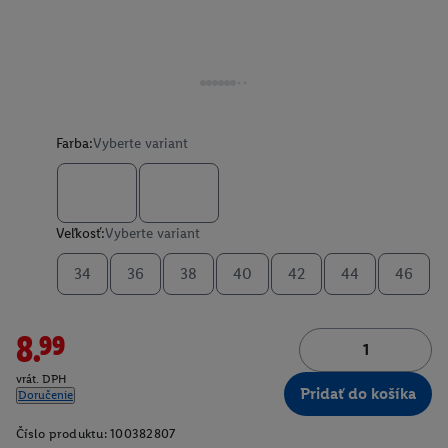
Farba:
Vyberte variant
Veľkosť:
Vyberte variant
34
36
38
40
42
44
46
8.99
vrát. DPH
Pridať do košíka
Doručenie
Číslo produktu:
100382807