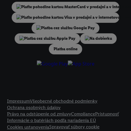
niekoľko koncových zariadení alebo používanie viacerých služieb spo
Lidl, pomocou vašej hashovanej e-mailovej adresy a prípadne ďalších
identifikátorov/identifikátorov, ktoré má spoločnosť Criteo SA k dispo
V časti "
Prispôsobiť
" môžete povoliť jednotlivé účely a nájsť ďalšie in
podmienkach spracúvania osobných údajov.
Kliknutím na možnosť "
Odmietnuť
" môžete povoliť iba používanie po
Na dobierku
technológií. Kliknutím na "
Súhlasím
" vyjadríte súhlas so spracúvaním
Platba online
vyššie uvedené účely. Ďalšie informácie vrátane informácií o dobe u
údajov a Vašom práve kedykoľvek odvolať súhlas s účinnosťou do bu
nájdete v našich
zásadách ochrany osobných údajov
.
Imprint nájdete 
Právne informácie
Impressum
Všeobecné obchodné podmienky
Ochrana osobných údajov
Právo na odstúpenie od zmluvy
Compliance
Prístupnosť
Informácie o batériách podľa nariadenia EÚ
Spravovať súbory cookie
Cookies ustanovenia