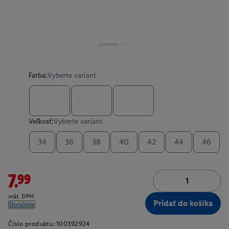
Farba:
Vyberte variant
Veľkosť:
Vyberte variant
34
36
38
40
42
44
46
7.99
vrát. DPH
Pridať do košíka
Doručenie
Číslo produktu:
100392924