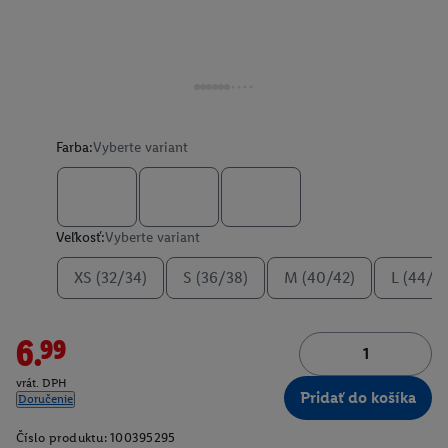
Farba:
Vyberte variant
Veľkosť:
Vyberte variant
XS (32/34)
S (36/38)
M (40/42)
L (44/4
6.99
vrát. DPH
Pridať do košíka
Doručenie
Číslo produktu:
100395295