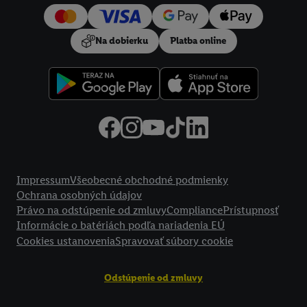
používanie potrebných technológií. Kliknutím na "
Súhlasím
"
vyjadríte súhlas so spracúvaním na všetky vyššie uvedené účely.
Na dobierku
Platba online
Ďalšie informácie vrátane informácií o dobe uchovávania
údajov a Vašom práve kedykoľvek odvolať súhlas s účinnosťou
do budúcnosti nájdete v našich
zásadách ochrany osobných
údajov
.
Imprint nájdete tu.
Právne informácie
Impressum
Všeobecné obchodné podmienky
Ochrana osobných údajov
Právo na odstúpenie od zmluvy
Compliance
Prístupnosť
Informácie o batériách podľa nariadenia EÚ
Cookies ustanovenia
Spravovať súbory cookie
Odstúpenie od zmluvy