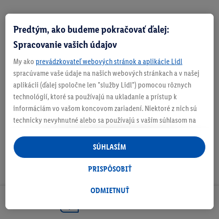
Predtým, ako budeme pokračovať ďalej:
Zistite svoju veľkosť
Spracovanie vašich údajov
My ako
prevádzkovateľ webových stránok a aplikácie Lidl
spracúvame vaše údaje na našich webových stránkach a v našej
aplikácii (ďalej spoločne len "služby Lidl") pomocou rôznych
O produkte
technológií, ktoré sa používajú na ukladanie a prístup k
informáciám vo vašom koncovom zariadení. Niektoré z nich sú
technicky nevyhnutné alebo sa používajú s vaším súhlasom na
pohodlné nastavenie, na zostavovanie štatistík alebo na
personalizovanú reklamu v rámci služieb Lidl aj mimo nich. Ak
SÚHLASÍM
ste účastníkom programu Lidl Plus, na tieto účely sa spracúvajú
aj údaje z vášho nákupného správania v obchode.
PRISPÔSOBIŤ
Ak tu udelíte svoj súhlas na účely personalizovanej reklamy a
následne si vytvoríte účet Lidl Plus alebo sa prihlásite do svojho
ODMIETNUŤ
existujúceho účtu Lidl Plus, my a náš partner Criteo S.A. môžeme
Odoberaj Newsletter!
tiež vytvoriť špeciálny online identifikátor z e-mailovej adresy,