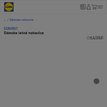
/
Dámske nohavice
ESMARA®
Dámske letné nohavice
4.5/5
(63)
4.5 z 5 hviezd