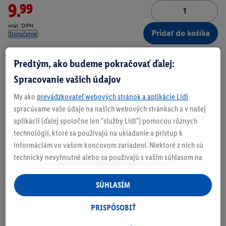
9.99
vrát. DPH
Pridať do košíka
Doručenie
Číslo produktu:
100374643
Predtým, ako budeme pokračovať ďalej:
Spracovanie vašich údajov
Zistite svoju veľkosť
My ako
prevádzkovateľ webových stránok a aplikácie Lidl
spracúvame vaše údaje na našich webových stránkach a v našej
O produkte
aplikácii (ďalej spoločne len "služby Lidl") pomocou rôznych
technológií, ktoré sa používajú na ukladanie a prístup k
informáciám vo vašom koncovom zariadení. Niektoré z nich sú
Mimoriadne mäkké a priliehavé vďaka viskóze
technicky nevyhnutné alebo sa používajú s vaším súhlasom na
Rôzne farebné varianty
pohodlné nastavenie, na zostavovanie štatistík alebo na
personalizovanú reklamu v rámci služieb Lidl aj mimo nich. Ak
SÚHLASÍM
ste účastníkom programu Lidl Plus, na tieto účely sa spracúvajú
aj údaje z vášho nákupného správania v obchode.
PRISPÔSOBIŤ
Ak tu udelíte svoj súhlas na účely personalizovanej reklamy a