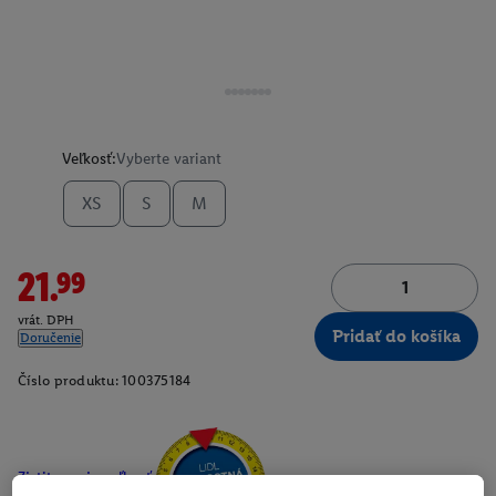
Veľkosť:
Vyberte variant
XS
S
M
21.99
vrát. DPH
Pridať do košíka
Doručenie
Číslo produktu:
100375184
Zistite svoju veľkosť