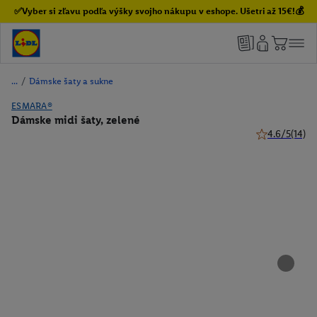
✅Vyber si zľavu podľa výšky svojho nákupu v eshope. Ušetri až 15€!💰
/
Dámske šaty a sukne
ESMARA®
Dámske midi šaty, zelené
4.6/5
(14)
4.6 z 5 hviezd