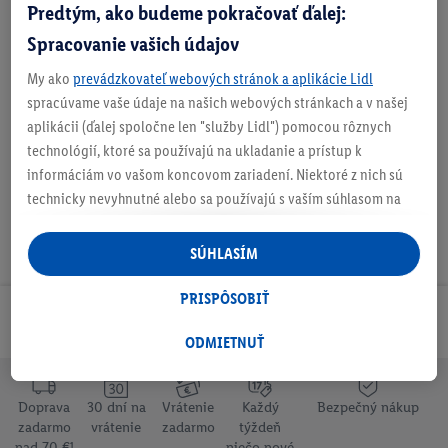
Predtým, ako budeme pokračovať ďalej:
Spracovanie vašich údajov
My ako
prevádzkovateľ webových stránok a aplikácie Lidl
O produkte
spracúvame vaše údaje na našich webových stránkach a v našej
aplikácii (ďalej spoločne len "služby Lidl") pomocou rôznych
technológií, ktoré sa používajú na ukladanie a prístup k
informáciám vo vašom koncovom zariadení. Niektoré z nich sú
technicky nevyhnutné alebo sa používajú s vaším súhlasom na
pohodlné nastavenie, na zostavovanie štatistík alebo na
personalizovanú reklamu v rámci služieb Lidl aj mimo nich. Ak
SÚHLASÍM
ste účastníkom programu Lidl Plus, na tieto účely sa spracúvajú
aj údaje z vášho nákupného správania v obchode.
PRISPÔSOBIŤ
Ak tu udelíte svoj súhlas na účely personalizovanej reklamy a
Odoberaj Newsletter!
následne si vytvoríte účet Lidl Plus alebo sa prihlásite do svojho
ODMIETNUŤ
existujúceho účtu Lidl Plus, my a náš partner Criteo S.A. môžeme
tiež vytvoriť špeciálny online identifikátor z e-mailovej adresy,
Doprava
30 dní na
Vrátenie
Každý
Bezpečný nákup
ktorú tam uvediete, aby sme vás mohli rozpoznať v službách
zadarmo
vrátenie
zadarmo
týždeň
prevádzkovaných tretími stranami a zobrazovať vám
nad 70 €¹
niečo nové