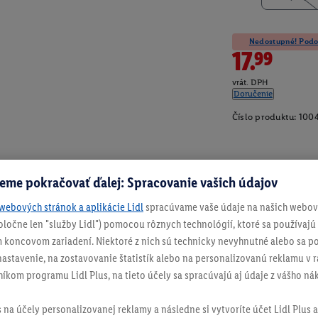
Nedostupné! Podob
17.99
vrát. DPH
Doručenie
Číslo produktu:
100
eme pokračovať ďalej: Spracovanie vašich údajov
webových stránok a aplikácie Lidl
spracúvame vaše údaje na našich webový
spoločne len "služby Lidl") pomocou rôznych technológií, ktoré sa používajú
 koncovom zariadení. Niektoré z nich sú technicky nevyhnutné alebo sa po
stavenie, na zostavovanie štatistík alebo na personalizovanú reklamu v rá
níkom programu Lidl Plus, na tieto účely sa spracúvajú aj údaje z vášho n
s na účely personalizovanej reklamy a následne si vytvoríte účet Lidl Plus a