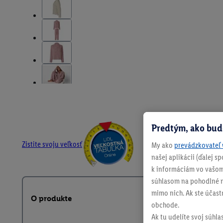
Predtým, ako bud
Zistite svoju veľkosť
My ako
prevádzkovateľ 
našej aplikácii (ďalej 
k informáciám vo vašom
súhlasom na pohodlné na
mimo nich. Ak ste účast
O produkte
obchode.
Ak tu udelíte svoj súhla