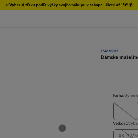
✅Vyber si zľavu podľa výšky svojho nákupu v eshope. Ušetri až 15€!💰
ESMARA®
Dámske mušelín
Farba:
Vybert
Veľkosť:
Vyber
XS (32/3