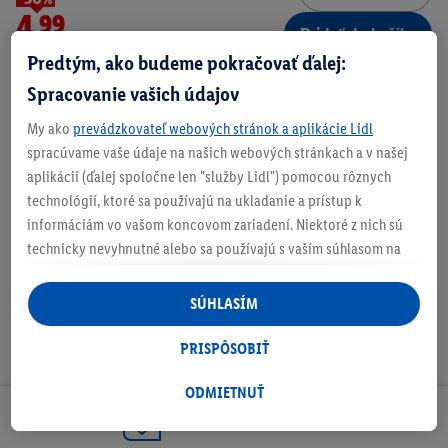
4.99
Pridať do košíka
Predtým, ako budeme pokračovať ďalej:
vrát. DPH
* Najnižšia cena za posledných 30 dní
Spracovanie vašich údajov
Doručenie
Číslo produktu:
100389878
My ako
prevádzkovateľ webových stránok a aplikácie Lidl
spracúvame vaše údaje na našich webových stránkach a v našej
aplikácii (ďalej spoločne len "služby Lidl") pomocou rôznych
O produkte
technológií, ktoré sa používajú na ukladanie a prístup k
informáciám vo vašom koncovom zariadení. Niektoré z nich sú
technicky nevyhnutné alebo sa používajú s vaším súhlasom na
pohodlné nastavenie, na zostavovanie štatistík alebo na
personalizovanú reklamu v rámci služieb Lidl aj mimo nich. Ak
SÚHLASÍM
ste účastníkom programu Lidl Plus, na tieto účely sa spracúvajú
aj údaje z vášho nákupného správania v obchode.
PRISPÔSOBIŤ
Ak tu udelíte svoj súhlas na účely personalizovanej reklamy a
následne si vytvoríte účet Lidl Plus alebo sa prihlásite do svojho
ODMIETNUŤ
existujúceho účtu Lidl Plus, my a náš partner Criteo S.A. môžeme
Odoberaj Newsletter!
tiež vytvoriť špeciálny online identifikátor z e-mailovej adresy,