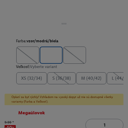
Farba:
vzor/modrá/biela
Veľkosť:
Vyberte variant
XS (32/34)
S (36/38)
M (40/42)
L (44/4
Oplatí sa byť rýchly! Vzhľadom na vysoký dopyt už nie sú dostupné všetky
varianty (Farba a Veľkosť).
Megaúlovok
9.99
*
-50%