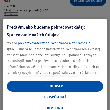
Pridať do košíka
vrát. DPH
* Najnižšia cena za posledných 30 dní
Doručenie
Číslo produktu:
100391147
Predtým, ako budeme pokračovať ďalej:
Spracovanie vašich údajov
My ako
prevádzkovateľ webových stránok a aplikácie Lidl
Zistite svoju veľkosť
spracúvame vaše údaje na našich webových stránkach a v našej
aplikácii (ďalej spoločne len "služby Lidl") pomocou rôznych
technológií, ktoré sa používajú na ukladanie a prístup k
informáciám vo vašom koncovom zariadení. Niektoré z nich sú
O produkte
technicky nevyhnutné alebo sa používajú s vaším súhlasom na
pohodlné nastavenie, na zostavovanie štatistík alebo na
personalizovanú reklamu v rámci služieb Lidl aj mimo nich. Ak
SÚHLASÍM
ste účastníkom programu Lidl Plus, na tieto účely sa spracúvajú
aj údaje z vášho nákupného správania v obchode.
PRISPÔSOBIŤ
Ak tu udelíte svoj súhlas na účely personalizovanej reklamy a
následne si vytvoríte účet Lidl Plus alebo sa prihlásite do svojho
ODMIETNUŤ