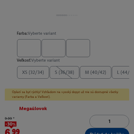
Farba:
Vyberte variant
Veľkosť:
Vyberte variant
XS (32/34)
S (36/38)
M (40/42)
L (44/4
Oplatí sa byť rýchly! Vzhľadom na vysoký dopyt už nie sú dostupné všetky
varianty (Farba a Veľkosť).
Megaúlovok
9.99
*
-30%
6.99