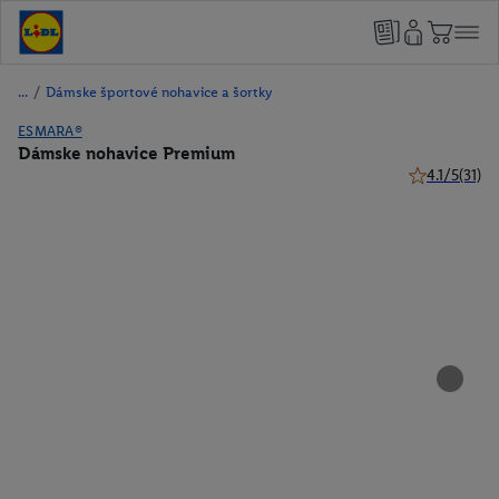
/
Dámske športové nohavice a šortky
ESMARA®
Dámske nohavice Premium
4.1/5
(31)
4.1 z 5 hviezd