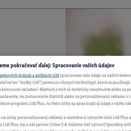
eme pokračovať ďalej: Spracovanie vašich údajov
webových stránok a aplikácie Lidl
spracúvame vaše údaje na našich webový
spoločne len "služby Lidl") pomocou rôznych technológií, ktoré sa používajú
 koncovom zariadení. Niektoré z nich sú technicky nevyhnutné alebo sa po
stavenie, na zostavovanie štatistík alebo na personalizovanú reklamu v rá
níkom programu Lidl Plus, na tieto účely sa spracúvajú aj údaje z vášho n
s na účely personalizovanej reklamy a následne si vytvoríte účet Lidl Plus a
 Lidl Plus, my a náš partner Criteo S.A. môžeme tiež vytvoriť špeciálny onli