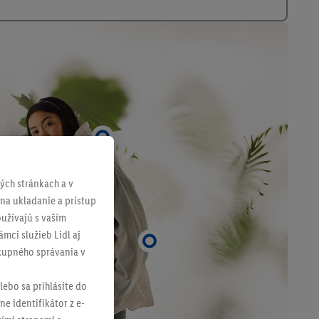
ch stránkach a v
 na ukladanie a prístup
užívajú s vaším
mci služieb Lidl aj
ákupného správania v
lebo sa prihlásite do
ne identifikátor z e-