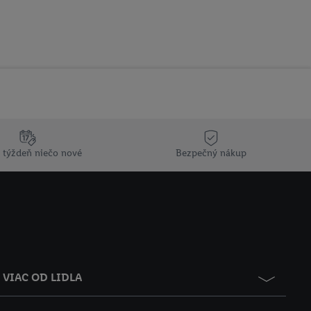
 týždeň niečo nové
Bezpečný nákup
VIAC OD LIDLA