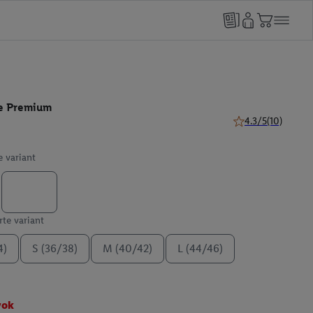
e Premium
4.3/5
(10)
4.3 z 5 hviezdičiek
e variant
te variant
4)
S (36/38)
M (40/42)
L (44/46)
vok