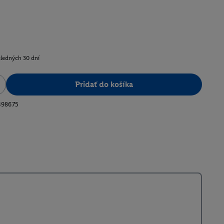
sledných 30 dní
Pridať do košíka
398675