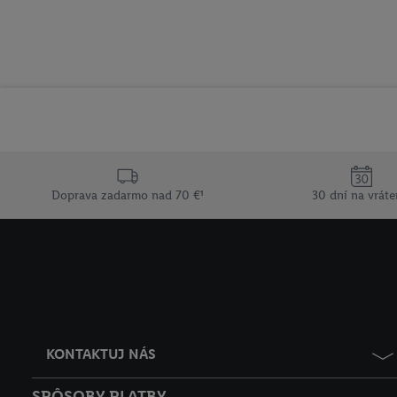
Doprava zadarmo nad 70 €¹
30 dní na vráte
KONTAKTUJ NÁS
SPÔSOBY PLATBY