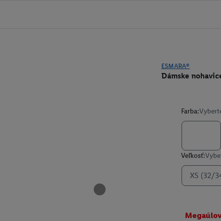
ESMARA®
Dámske nohavic
Farba:
Vybert
Veľkosť:
Vyber
XS (32/3
Megaúlo