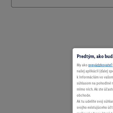
Predtým, ako bud
My ako
prevádzkovateľ 
našej aplikácii (ďalej 
k informáciám vo vašom
súhlasom na pohodlné na
mimo nich. Ak ste účast
obchode.
Ak tu udelíte svoj súhla
svojho existujúceho účtu