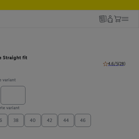
Straight fit
4.6/5
(28)
4.6 z 5 hviezdičiek
e variant
te variant
6
38
40
42
44
46