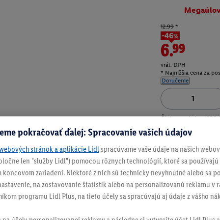
Megaúlo
12.99
*
-46%
6.99
vrát. DPH
* Najnižšia cena za po
Doručenie
Číslo produktu:
100
eme pokračovať ďalej: Spracovanie vašich údajov
webových stránok a aplikácie Lidl
spracúvame vaše údaje na našich webový
spoločne len "služby Lidl") pomocou rôznych technológií, ktoré sa používajú
 koncovom zariadení. Niektoré z nich sú technicky nevyhnutné alebo sa po
stavenie, na zostavovanie štatistík alebo na personalizovanú reklamu v rá
níkom programu Lidl Plus, na tieto účely sa spracúvajú aj údaje z vášho n
s na účely personalizovanej reklamy a následne si vytvoríte účet Lidl Plus a