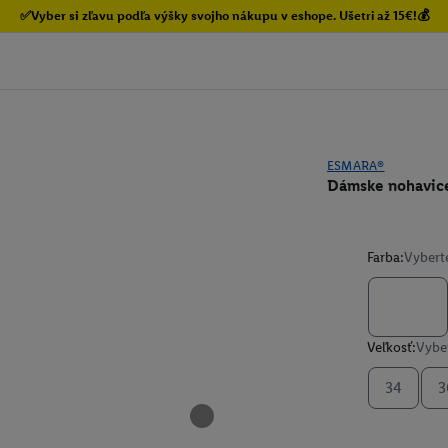
✅Vyber si zľavu podľa výšky svojho nákupu v eshope. Ušetri až 15€!💰
ESMARA®
Dámske nohavice 
Farba:
Vybert
Veľkosť:
Vyber
34
3