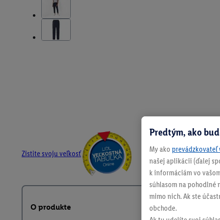
Predtým, ako bud
My ako
prevádzkovateľ 
Zistite svoju veľkosť
našej aplikácii (ďalej 
k informáciám vo vašom
súhlasom na pohodlné na
mimo nich. Ak ste účast
O produkte
obchode.
Ak tu udelíte svoj súhla