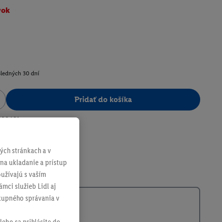
vok
sledných 30 dní
Pridať do košíka
400401
ch stránkach a v
 na ukladanie a prístup
užívajú s vaším
mci služieb Lidl aj
ákupného správania v
lebo sa prihlásite do