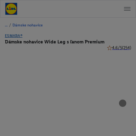
/
Dámske nohavice
ESMARA®
Dámske nohavice Wide Leg s ľanom Premium
4.6/5
(254)
4.6 z 5 hviezdič