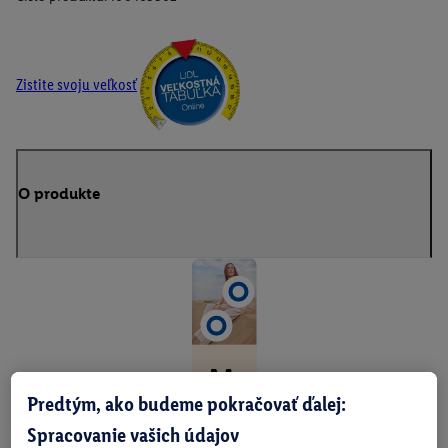
Zistite svoju veľkosť
O produkte
M
Predtým, ako budeme pokračovať ďalej:
ó
Spracovanie vašich údajov