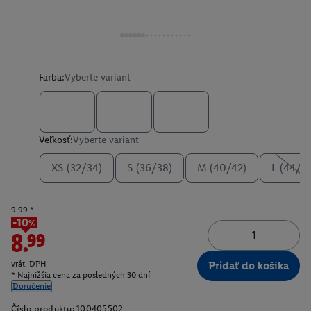
Farba:
Vyberte variant
Veľkosť:
Vyberte variant
XS (32/34)
S (36/38)
M (40/42)
L (44/4
9.99
*
-10%
8.99
vrát. DPH
Pridať do košíka
* Najnižšia cena za posledných 30 dní
Doručenie
Číslo produktu:
100405502