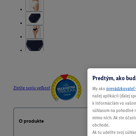
Predtým, ako bud
Zistite svoju veľkosť
My ako
prevádzkovateľ 
našej aplikácii (ďalej 
k informáciám vo vašom
súhlasom na pohodlné na
mimo nich. Ak ste účast
O produkte
obchode.
Ak tu udelíte svoj súhla