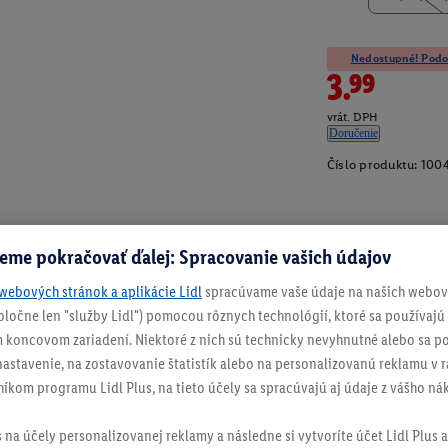
Nedostupné! Podob
3.99
vrát. DPH
Doručenie
Číslo produktu:
100
eme pokračovať ďalej: Spracovanie vašich údajov
webových stránok a aplikácie Lidl
spracúvame vaše údaje na našich webový
spoločne len "služby Lidl") pomocou rôznych technológií, ktoré sa používajú
 koncovom zariadení. Niektoré z nich sú technicky nevyhnutné alebo sa po
stavenie, na zostavovanie štatistík alebo na personalizovanú reklamu v rá
níkom programu Lidl Plus, na tieto účely sa spracúvajú aj údaje z vášho n
s na účely personalizovanej reklamy a následne si vytvoríte účet Lidl Plus a