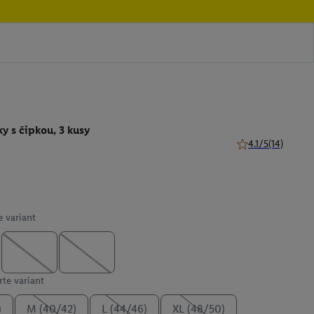
 s čipkou, 3 kusy
4.1/5
(14)
4.1 z 5 hviezdičiek
e variant
te variant
)
M (40/42)
L (44/46)
XL (48/50)