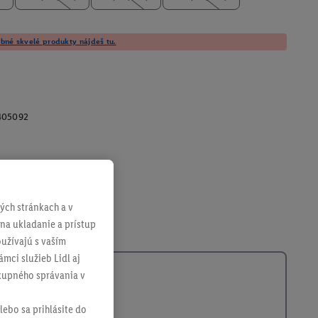
né skvelé produkty nájdeš tu.
405092
ch stránkach a v
 na ukladanie a prístup
užívajú s vaším
mci služieb Lidl aj
ákupného správania v
lebo sa prihlásite do