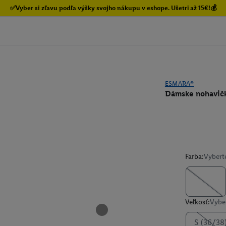
✅Vyber si zľavu podľa výšky svojho nákupu v eshope. Ušetri až 15€!💰
ESMARA®
Dámske nohavičky
Farba:
Vybert
Veľkosť:
Vyber
S (36/38