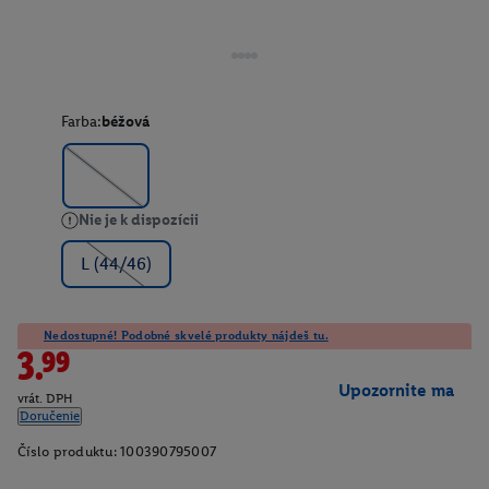
Farba:
béžová
Nie je k dispozícii
L (44/46)
Nedostupné! Podobné skvelé produkty nájdeš tu.
3.99
Upozornite ma
vrát. DPH
Doručenie
Číslo produktu:
100390795007