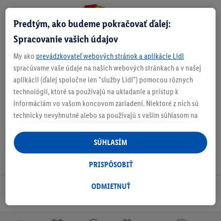
Predtým, ako budeme pokračovať ďalej:
Zistite svoju veľkosť
Spracovanie vašich údajov
My ako
prevádzkovateľ webových stránok a aplikácie Lidl
spracúvame vaše údaje na našich webových stránkach a v našej
aplikácii (ďalej spoločne len "služby Lidl") pomocou rôznych
O produkte
technológií, ktoré sa používajú na ukladanie a prístup k
informáciám vo vašom koncovom zariadení. Niektoré z nich sú
technicky nevyhnutné alebo sa používajú s vaším súhlasom na
pohodlné nastavenie, na zostavovanie štatistík alebo na
personalizovanú reklamu v rámci služieb Lidl aj mimo nich. Ak
SÚHLASÍM
ste účastníkom programu Lidl Plus, na tieto účely sa spracúvajú
aj údaje z vášho nákupného správania v obchode.
PRISPÔSOBIŤ
Ak tu udelíte svoj súhlas na účely personalizovanej reklamy a
následne si vytvoríte účet Lidl Plus alebo sa prihlásite do svojho
ODMIETNUŤ
Odoberaj Newsletter!
existujúceho účtu Lidl Plus, my a náš partner Criteo S.A. môžeme
tiež vytvoriť špeciálny online identifikátor z e-mailovej adresy,