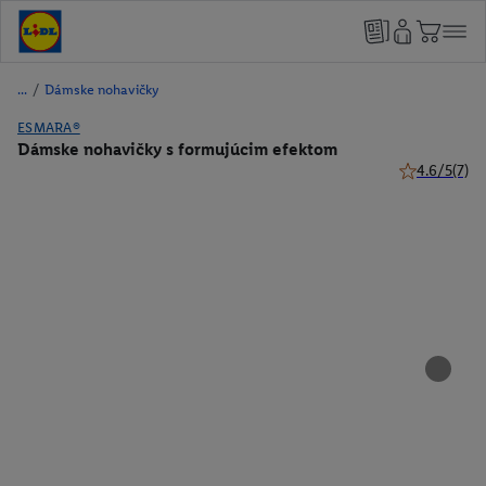
/
Dámske nohavičky
ESMARA®
Dámske nohavičky s formujúcim efektom
4.6/5
(7)
4.6 z 5 hviez