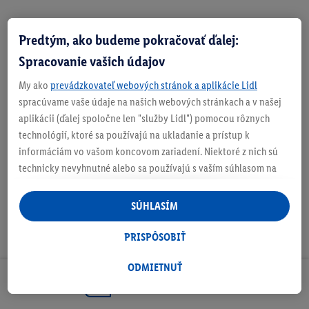
Predtým, ako budeme pokračovať ďalej:
Zistite svoju veľkosť
Spracovanie vašich údajov
My ako
prevádzkovateľ webových stránok a aplikácie Lidl
spracúvame vaše údaje na našich webových stránkach a v našej
aplikácii (ďalej spoločne len "služby Lidl") pomocou rôznych
O produkte
technológií, ktoré sa používajú na ukladanie a prístup k
informáciám vo vašom koncovom zariadení. Niektoré z nich sú
technicky nevyhnutné alebo sa používajú s vaším súhlasom na
pohodlné nastavenie, na zostavovanie štatistík alebo na
personalizovanú reklamu v rámci služieb Lidl aj mimo nich. Ak
SÚHLASÍM
ste účastníkom programu Lidl Plus, na tieto účely sa spracúvajú
aj údaje z vášho nákupného správania v obchode.
PRISPÔSOBIŤ
Ak tu udelíte svoj súhlas na účely personalizovanej reklamy a
následne si vytvoríte účet Lidl Plus alebo sa prihlásite do svojho
ODMIETNUŤ
existujúceho účtu Lidl Plus, my a náš partner Criteo S.A. môžeme
Odoberaj Newsletter!
tiež vytvoriť špeciálny online identifikátor z e-mailovej adresy,