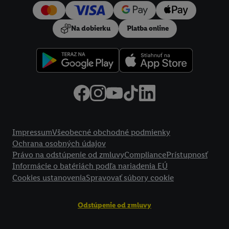
používanie potrebných technológií. Kliknutím na "
Súhlasím
"
vyjadríte súhlas so spracúvaním na všetky vyššie uvedené účely.
Na dobierku
Platba online
Ďalšie informácie vrátane informácií o dobe uchovávania
údajov a Vašom práve kedykoľvek odvolať súhlas s účinnosťou
do budúcnosti nájdete v našich
zásadách ochrany osobných
údajov
.
Imprint nájdete tu.
Právne informácie
Impressum
Všeobecné obchodné podmienky
Ochrana osobných údajov
Právo na odstúpenie od zmluvy
Compliance
Prístupnosť
Informácie o batériách podľa nariadenia EÚ
Cookies ustanovenia
Spravovať súbory cookie
Odstúpenie od zmluvy