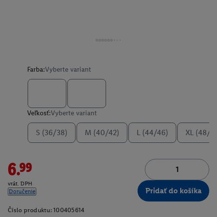
Farba:
Vyberte variant
Veľkosť:
Vyberte variant
S (36/38)
M (40/42)
L (44/46)
XL (48/5
6.99
vrát. DPH
Pridať do košíka
Doručenie
Číslo produktu:
100405614