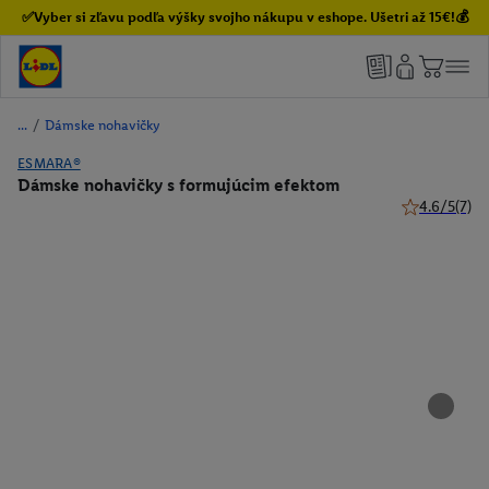
✅Vyber si zľavu podľa výšky svojho nákupu v eshope. Ušetri až 15€!💰
/
Dámske nohavičky
ESMARA®
Dámske nohavičky s formujúcim efektom
4.6/5
(7)
4.6 z 5 hviez