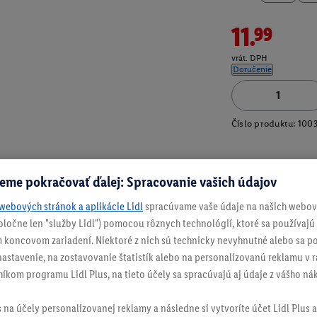
11.99
vrát. DPH
Doručenie
Číslo produktu:
100
eme pokračovať ďalej: Spracovanie vašich údajov
webových stránok a aplikácie Lidl
spracúvame vaše údaje na našich webový
spoločne len "služby Lidl") pomocou rôznych technológií, ktoré sa používajú
 koncovom zariadení. Niektoré z nich sú technicky nevyhnutné alebo sa po
stavenie, na zostavovanie štatistík alebo na personalizovanú reklamu v rá
níkom programu Lidl Plus, na tieto účely sa spracúvajú aj údaje z vášho n
s na účely personalizovanej reklamy a následne si vytvoríte účet Lidl Plus a