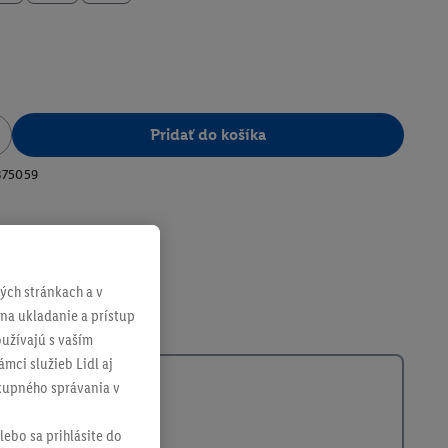
Pridať do košíka
375059
ch stránkach a v
 na ukladanie a prístup
užívajú s vaším
mci služieb Lidl aj
ákupného správania v
lebo sa prihlásite do