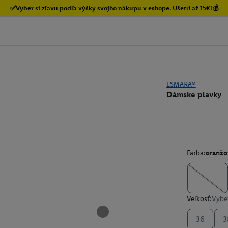
✅Vyber si zľavu podľa výšky svojho nákupu v eshope. Ušetri až 15€!💰
ESMARA®
Dámske plavky
Farba:
oranžo
Veľkosť:
Vyber
36
3