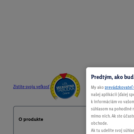
Predtým, ako bud
Zistite svoju veľkosť
My ako
prevádzkovateľ 
našej aplikácii (ďalej 
k informáciám vo vašom
súhlasom na pohodlné na
mimo nich. Ak ste účast
O produkte
obchode.
Ak tu udelíte svoj súhla