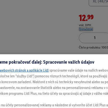
XL (48/5
12.99
vrát. DPH
Doručenie
Číslo produktu:
100
eme pokračovať ďalej: Spracovanie vašich údajov
webových stránok a aplikácie Lidl
spracúvame vaše údaje na našich webový
spoločne len "služby Lidl") pomocou rôznych technológií, ktoré sa používajú
 koncovom zariadení. Niektoré z nich sú technicky nevyhnutné alebo sa po
stavenie, na zostavovanie štatistík alebo na personalizovanú reklamu v rá
níkom programu Lidl Plus, na tieto účely sa spracúvajú aj údaje z vášho n
s na účely personalizovanej reklamy a následne si vytvoríte účet Lidl Plus a