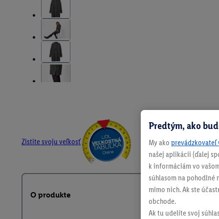
Predtým, ako bud
Zistite svoju veľkosť
My ako
prevádzkovateľ 
našej aplikácii (ďalej 
k informáciám vo vašom
súhlasom na pohodlné na
mimo nich. Ak ste účast
O produkte
obchode.
Ak tu udelíte svoj súhla