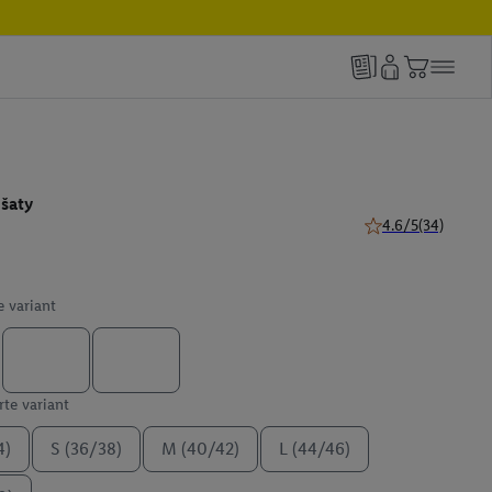
šaty
4.6/5
(34)
4.6 z 5 hviezdičiek
e variant
te variant
4)
S (36/38)
M (40/42)
L (44/46)