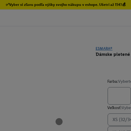
✅Vyber si zľavu podľa výšky svojho nákupu v eshope. Ušetri až 15€!💰
ESMARA®
Dámske pletené 
Farba:
Vybert
Veľkosť:
Vyber
XS (32/3