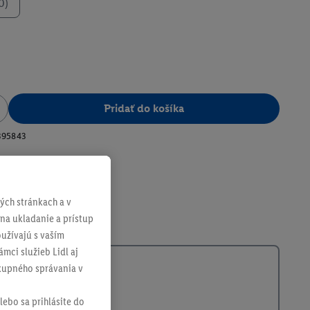
0)
Pridať do košíka
395843
ch stránkach a v
 na ukladanie a prístup
užívajú s vaším
mci služieb Lidl aj
ákupného správania v
lebo sa prihlásite do