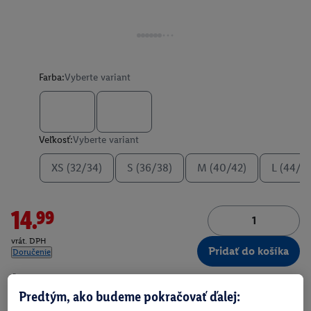
Farba:
Vyberte variant
Veľkosť:
Vyberte variant
XS (32/34)
S (36/38)
M (40/42)
L (44/4
14.99
vrát. DPH
Pridať do košíka
Doručenie
Číslo produktu:
100396210
Predtým, ako budeme pokračovať ďalej: