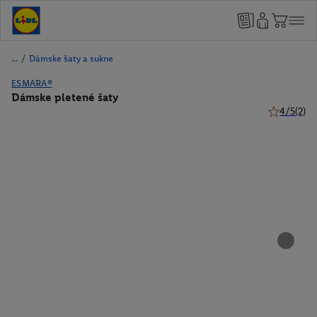
/
Dámske šaty a sukne
ESMARA®
Dámske pletené šaty
4/5
(2)
4 z 5 hviez