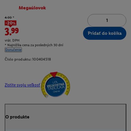
Megaúlovok
4.99
*
-20%
3.99
Pridať do košíka
vrát. DPH
* Najnižšia cena za posledných 30 dní
Doručenie
Číslo produktu:
100404518
Zistite svoju veľkosť
O produkte