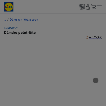
/
Dámske tričká a topy
ESMARA®
Dámske polotričko
4.6/5
(47)
4.6 z 5 hviezdi