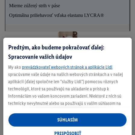
Mierne zúžený strih v páse
Optimálna priliehavosť vďaka elastanu LYCRA®
Predtým, ako budeme pokračovať ďalej:
Spracovanie vašich údajov
Je
My ako
prevádzkovateľ webových stránok a aplikácie Lidl
spracúvame vaše údaje na našich webových stránkach a v našej
d
aplikácii (ďalej spoločne len "služby Lidl") pomocou rôznych
n
technológií, ktoré sa používajú na ukladanie a prístup k
informáciám vo vašom koncovom zariadení. Niektoré z nich sú
o
technicky nevyhnutné alebo sa používajú s vaším súhlasom na
d
pohodlné nastavenie, na zostavovanie štatistík alebo na
personalizovanú reklamu v rámci služieb Lidl aj mimo nich. Ak
uc
SÚHLASÍM
ste účastníkom programu Lidl Plus, na tieto účely sa spracúvajú
h
aj údaje z vášho nákupného správania v obchode.
PRISPÔSOBIŤ