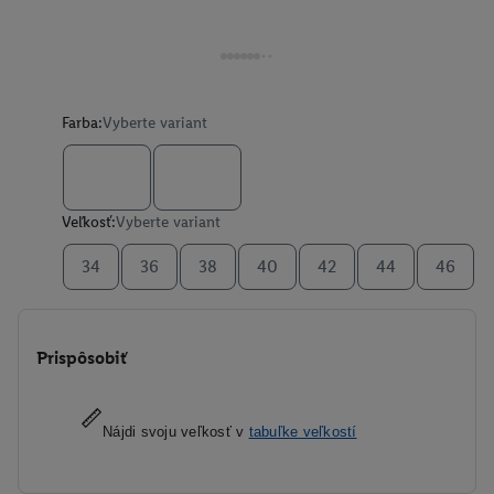
Farba:
Vyberte variant
Veľkosť:
Vyberte variant
34
36
38
40
42
44
46
Prispôsobiť
Nájdi svoju veľkosť v
tabuľke veľkostí