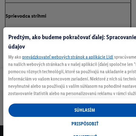
Sprievodca strihmi
Predtým, ako budeme pokračovať ďalej: Spracovanie
údajov
My ako
prevádzkovateľ webových stránok a aplikácie Lidl
spracúvame 
na našich webových stránkach a v našej aplikácii (ďalej spoločne len "
pomocou rôznych technológií, ktoré sa používajú na ukladanie a prís
informáciám vo vašom koncovom zariadení. Niektoré z nich sú techni
Odoberaj Newsletter!
nevyhnutné alebo sa používajú s vaším súhlasom na pohodlné nastave
zostavovanie štatistík alebo na personalizovanú reklamu v rámci služi
mimo nich. Ak ste účastníkom programu Lidl Plus, na tieto účely sa sp
Doprava
30 dní na
Vrátenie
Každý
Bezpečný nákup
údaje z vášho nákupného správania v obchode.
SÚHLASÍM
zadarmo
vrátenie
zadarmo
týždeň
Ak tu udelíte svoj súhlas na účely personalizovanej reklamy a následne
nad 70 €¹
niečo nové
vytvoríte účet Lidl Plus alebo sa prihlásite do svojho existujúceho účtu
PRISPÔSOBIŤ
my a náš partner Criteo S.A. môžeme tiež vytvoriť špeciálny online iden