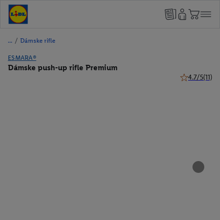
/
Dámske rifle
ESMARA®
Dámske push-up rifle Premium
4.7/5
(11)
4.7 z 5 hviezd