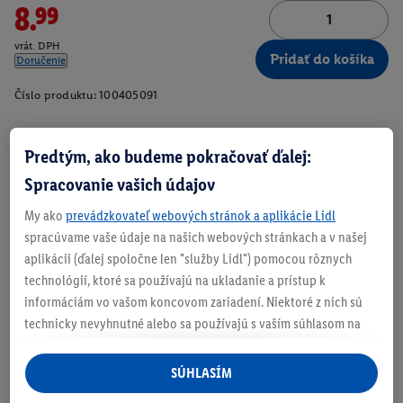
8.99
vrát. DPH
Pridať do košíka
Doručenie
Číslo produktu:
100405091
Predtým, ako budeme pokračovať ďalej:
Zistite svoju veľkosť
Spracovanie vašich údajov
My ako
prevádzkovateľ webových stránok a aplikácie Lidl
spracúvame vaše údaje na našich webových stránkach a v našej
aplikácii (ďalej spoločne len "služby Lidl") pomocou rôznych
O produkte
technológií, ktoré sa používajú na ukladanie a prístup k
informáciám vo vašom koncovom zariadení. Niektoré z nich sú
technicky nevyhnutné alebo sa používajú s vaším súhlasom na
S push-up efektom sedacej časti pre atraktívnu siluetu
pohodlné nastavenie, na zostavovanie štatistík alebo na
Vďaka vláknu LYCRA® BEAUTY sa optimálne
personalizovanú reklamu v rámci služieb Lidl aj mimo nich. Ak
SÚHLASÍM
prispôsobia každému pohybu
ste účastníkom programu Lidl Plus, na tieto účely sa spracúvajú