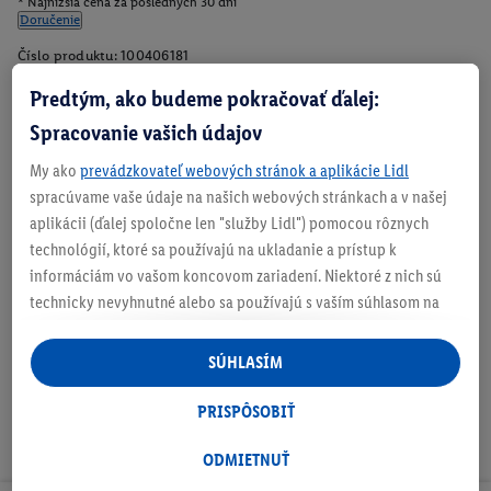
* Najnižšia cena za posledných 30 dní
Doručenie
Číslo produktu:
100406181
Predtým, ako budeme pokračovať ďalej:
Spracovanie vašich údajov
Zistite svoju veľkosť
My ako
prevádzkovateľ webových stránok a aplikácie Lidl
spracúvame vaše údaje na našich webových stránkach a v našej
aplikácii (ďalej spoločne len "služby Lidl") pomocou rôznych
technológií, ktoré sa používajú na ukladanie a prístup k
O produkte
informáciám vo vašom koncovom zariadení. Niektoré z nich sú
technicky nevyhnutné alebo sa používajú s vaším súhlasom na
pohodlné nastavenie, na zostavovanie štatistík alebo na
personalizovanú reklamu v rámci služieb Lidl aj mimo nich. Ak
SÚHLASÍM
ste účastníkom programu Lidl Plus, na tieto účely sa spracúvajú
aj údaje z vášho nákupného správania v obchode.
PRISPÔSOBIŤ
Ak tu udelíte svoj súhlas na účely personalizovanej reklamy a
následne si vytvoríte účet Lidl Plus alebo sa prihlásite do svojho
ODMIETNUŤ
existujúceho účtu Lidl Plus, my a náš partner Criteo S.A. môžeme