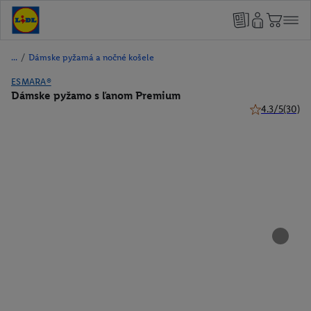
/
Dámske pyžamá a nočné košele
ESMARA®
Dámske pyžamo s ľanom Premium
4.3/5
(30)
4.3 z 5 hviezd