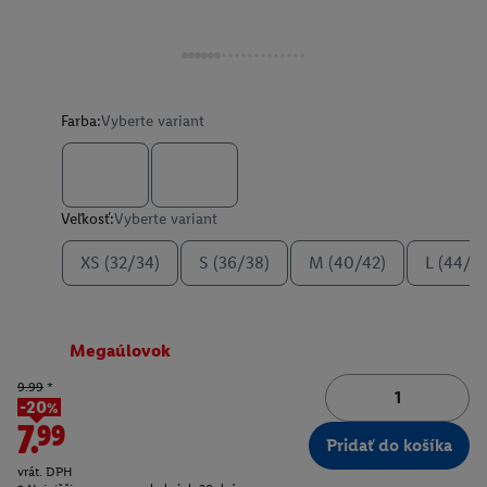
Farba:
Vyberte variant
Veľkosť:
Vyberte variant
XS (32/34)
S (36/38)
M (40/42)
L (44/4
Megaúlovok
9.99
*
-20%
7.99
Pridať do košíka
vrát. DPH