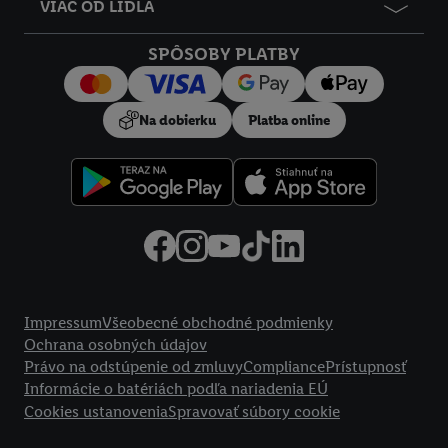
údajov.
VIAC OD LIDLA
Kliknutím na možnosť "
Odmietnuť
" môžete povoliť iba
používanie potrebných technológií. Kliknutím na "
Súhlasím
"
SPÔSOBY PLATBY
vyjadríte súhlas so spracúvaním na všetky vyššie uvedené účely.
Ďalšie informácie vrátane informácií o dobe uchovávania
Na dobierku
Platba online
údajov a Vašom práve kedykoľvek odvolať súhlas s účinnosťou
do budúcnosti nájdete v našich
zásadách ochrany osobných
údajov
.
Imprint nájdete tu.
Právne informácie
Impressum
Všeobecné obchodné podmienky
Ochrana osobných údajov
Právo na odstúpenie od zmluvy
Compliance
Prístupnosť
Informácie o batériách podľa nariadenia EÚ
Cookies ustanovenia
Spravovať súbory cookie