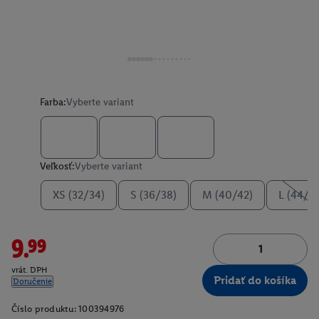
Farba:
Vyberte variant
Veľkosť:
Vyberte variant
XS (32/34)
S (36/38)
M (40/42)
L (44/4
9.99
vrát. DPH
Pridať do košíka
Doručenie
Číslo produktu:
100394976