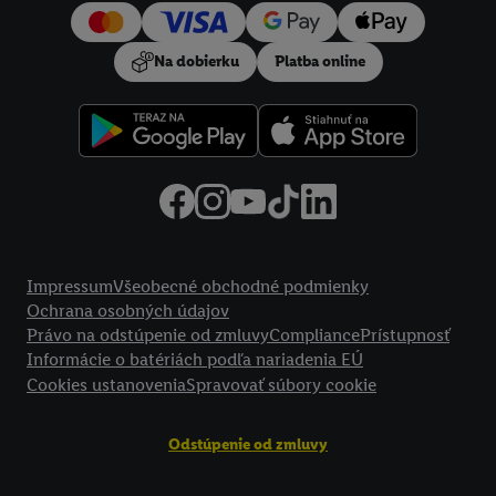
používanie potrebných technológií. Kliknutím na "
Súhlasím
"
vyjadríte súhlas so spracúvaním na všetky vyššie uvedené účely.
Na dobierku
Platba online
Ďalšie informácie vrátane informácií o dobe uchovávania
údajov a Vašom práve kedykoľvek odvolať súhlas s účinnosťou
do budúcnosti nájdete v našich
zásadách ochrany osobných
údajov
.
Imprint nájdete tu.
Právne informácie
Impressum
Všeobecné obchodné podmienky
Ochrana osobných údajov
Právo na odstúpenie od zmluvy
Compliance
Prístupnosť
Informácie o batériách podľa nariadenia EÚ
Cookies ustanovenia
Spravovať súbory cookie
Odstúpenie od zmluvy