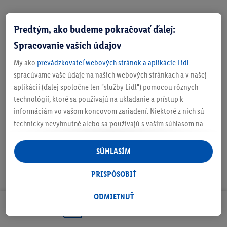
Predtým, ako budeme pokračovať ďalej:
Zistite svoju veľkosť
Spracovanie vašich údajov
My ako
prevádzkovateľ webových stránok a aplikácie Lidl
spracúvame vaše údaje na našich webových stránkach a v našej
aplikácii (ďalej spoločne len "služby Lidl") pomocou rôznych
O produkte
technológií, ktoré sa používajú na ukladanie a prístup k
informáciám vo vašom koncovom zariadení. Niektoré z nich sú
technicky nevyhnutné alebo sa používajú s vaším súhlasom na
pohodlné nastavenie, na zostavovanie štatistík alebo na
personalizovanú reklamu v rámci služieb Lidl aj mimo nich. Ak
SÚHLASÍM
ste účastníkom programu Lidl Plus, na tieto účely sa spracúvajú
aj údaje z vášho nákupného správania v obchode.
PRISPÔSOBIŤ
Ak tu udelíte svoj súhlas na účely personalizovanej reklamy a
následne si vytvoríte účet Lidl Plus alebo sa prihlásite do svojho
ODMIETNUŤ
existujúceho účtu Lidl Plus, my a náš partner Criteo S.A. môžeme
Odoberaj Newsletter!
tiež vytvoriť špeciálny online identifikátor z e-mailovej adresy,