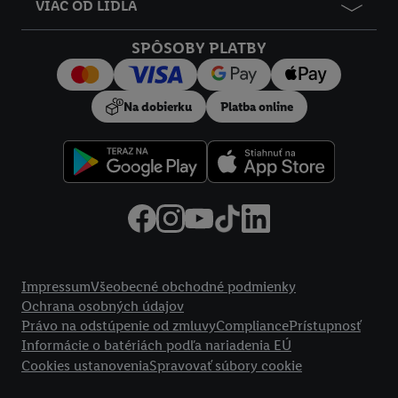
údajov.
VIAC OD LIDLA
Kliknutím na možnosť "
Odmietnuť
" môžete povoliť iba
používanie potrebných technológií. Kliknutím na "
Súhlasím
"
SPÔSOBY PLATBY
vyjadríte súhlas so spracúvaním na všetky vyššie uvedené účely.
Ďalšie informácie vrátane informácií o dobe uchovávania
Na dobierku
Platba online
údajov a Vašom práve kedykoľvek odvolať súhlas s účinnosťou
do budúcnosti nájdete v našich
zásadách ochrany osobných
údajov
.
Imprint nájdete tu.
Právne informácie
Impressum
Všeobecné obchodné podmienky
Ochrana osobných údajov
Právo na odstúpenie od zmluvy
Compliance
Prístupnosť
Informácie o batériách podľa nariadenia EÚ
Cookies ustanovenia
Spravovať súbory cookie