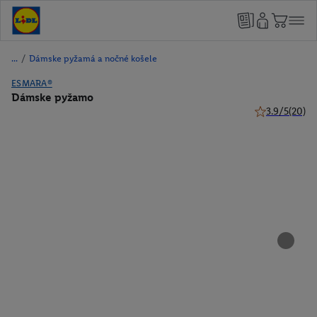
/
Dámske pyžamá a nočné košele
ESMARA®
Dámske pyžamo
3.9/5
(20)
3.9 z 5 hviezd