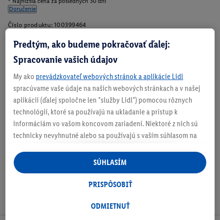
* Najnižšia cena za posledných 30 dní
Doručenie
Číslo produktu:
100399464
Predtým, ako budeme pokračovať ďalej:
Spracovanie vašich údajov
Zistite svoju veľkosť
My ako
prevádzkovateľ webových stránok a aplikácie Lidl
spracúvame vaše údaje na našich webových stránkach a v našej
aplikácii (ďalej spoločne len "služby Lidl") pomocou rôznych
technológií, ktoré sa používajú na ukladanie a prístup k
O produkte
informáciám vo vašom koncovom zariadení. Niektoré z nich sú
technicky nevyhnutné alebo sa používajú s vaším súhlasom na
pohodlné nastavenie, na zostavovanie štatistík alebo na
personalizovanú reklamu v rámci služieb Lidl aj mimo nich. Ak
SÚHLASÍM
ste účastníkom programu Lidl Plus, na tieto účely sa spracúvajú
aj údaje z vášho nákupného správania v obchode.
PRISPÔSOBIŤ
Ak tu udelíte svoj súhlas na účely personalizovanej reklamy a
následne si vytvoríte účet Lidl Plus alebo sa prihlásite do svojho
ODMIETNUŤ
existujúceho účtu Lidl Plus, my a náš partner Criteo S.A. môžeme