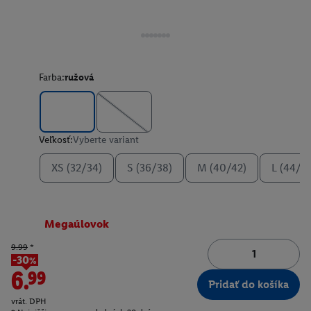
Farba:
ružová
Veľkosť:
Vyberte variant
XS (32/34)
S (36/38)
M (40/42)
L (44/4
Megaúlovok
9.99
*
-30%
6.99
Pridať do košíka
vrát. DPH