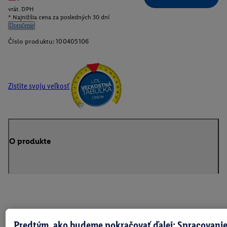
vrát. DPH
* Najnižšia cena za posledných 30 dní
Doručenie
Číslo produktu:
100405106
Zistite svoju veľkosť
O produkte
Predtým, ako budeme pokračovať ďalej: Spracovanie