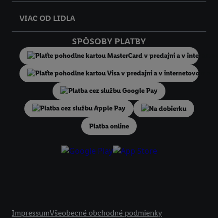
internetovom obchode, ale nie jeho zakúpením), sa môžu zobrazovať a
VIAC OD LIDLA
zariadeniach a v rôznych službách spoločnosti Lidl ak vám možno prir
niekoľko koncových zariadení alebo používanie viacerých služieb spo
SPÔSOBY PLATBY
Lidl, pomocou vašej hashovanej e-mailovej adresy a prípadne ďalších
identifikátorov/identifikátorov, ktoré má spoločnosť Criteo SA k dispo
V časti "
Prispôsobiť
" môžete povoliť jednotlivé účely a nájsť ďalšie in
podmienkach spracúvania osobných údajov.
Kliknutím na možnosť "
Odmietnuť
" môžete povoliť iba používanie po
technológií. Kliknutím na "
Súhlasím
" vyjadríte súhlas so spracúvaním
Na dobierku
vyššie uvedené účely. Ďalšie informácie vrátane informácií o dobe u
Platba online
údajov a Vašom práve kedykoľvek odvolať súhlas s účinnosťou do bu
nájdete v našich
zásadách ochrany osobných údajov
.
Imprint nájdete 
Právne informácie
Impressum
Všeobecné obchodné podmienky