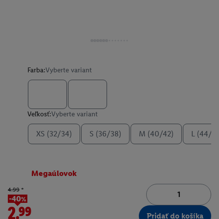
Farba:
Vyberte variant
Veľkosť:
Vyberte variant
XS (32/34)
S (36/38)
M (40/42)
L (44/4
Megaúlovok
4.99
*
-40%
2.99
Pridať do košíka