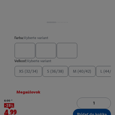
Farba:
Vyberte variant
Veľkosť:
Vyberte variant
XS (32/34)
S (36/38)
M (40/42)
L (44/4
Megaúlovok
6.99
*
-28%
4.99
Pridať do košíka