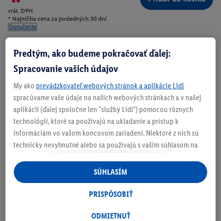
vrát. DPH
* Najnižšia cena za posledných 30 dní
Doručenie
Číslo produktu:
100394875
Predtým, ako budeme pokračovať ďalej:
Spracovanie vašich údajov
My ako
prevádzkovateľ webových stránok a aplikácie Lidl
Zistite svoju veľkosť
spracúvame vaše údaje na našich webových stránkach a v našej
aplikácii (ďalej spoločne len "služby Lidl") pomocou rôznych
technológií, ktoré sa používajú na ukladanie a prístup k
informáciám vo vašom koncovom zariadení. Niektoré z nich sú
O produkte
technicky nevyhnutné alebo sa používajú s vaším súhlasom na
pohodlné nastavenie, na zostavovanie štatistík alebo na
personalizovanú reklamu v rámci služieb Lidl aj mimo nich. Ak
SÚHLASÍM
ste účastníkom programu Lidl Plus, na tieto účely sa spracúvajú
aj údaje z vášho nákupného správania v obchode.
PRISPÔSOBIŤ
Ak tu udelíte svoj súhlas na účely personalizovanej reklamy a
následne si vytvoríte účet Lidl Plus alebo sa prihlásite do svojho
ODMIETNUŤ