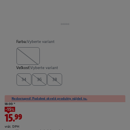
Farba:
Vyberte variant
Veľkosť:
Vyberte variant
34
36
38
Nedostupné! Podobné skvelé produkty nájdeš tu.
18.99
*
-15%
15.99
vrát. DPH