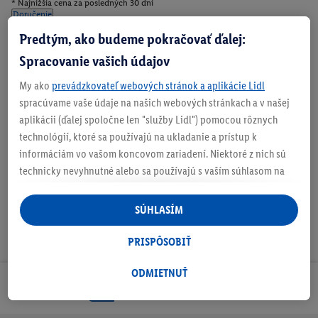
* Najnižšia cena za posledných 30 dní
Doručenie
Predtým, ako budeme pokračovať ďalej:
Číslo produktu:
100370712
Spracovanie vašich údajov
Zistite svoju veľkosť
My ako
prevádzkovateľ webových stránok a aplikácie Lidl
spracúvame vaše údaje na našich webových stránkach a v našej
aplikácii (ďalej spoločne len "služby Lidl") pomocou rôznych
O produkte
technológií, ktoré sa používajú na ukladanie a prístup k
informáciám vo vašom koncovom zariadení. Niektoré z nich sú
technicky nevyhnutné alebo sa používajú s vaším súhlasom na
pohodlné nastavenie, na zostavovanie štatistík alebo na
personalizovanú reklamu v rámci služieb Lidl aj mimo nich. Ak
SÚHLASÍM
ste účastníkom programu Lidl Plus, na tieto účely sa spracúvajú
aj údaje z vášho nákupného správania v obchode.
PRISPÔSOBIŤ
Ak tu udelíte svoj súhlas na účely personalizovanej reklamy a
následne si vytvoríte účet Lidl Plus alebo sa prihlásite do svojho
ODMIETNUŤ
Odoberaj Newsletter!
existujúceho účtu Lidl Plus, my a náš partner Criteo S.A. môžeme
tiež vytvoriť špeciálny online identifikátor z e-mailovej adresy,