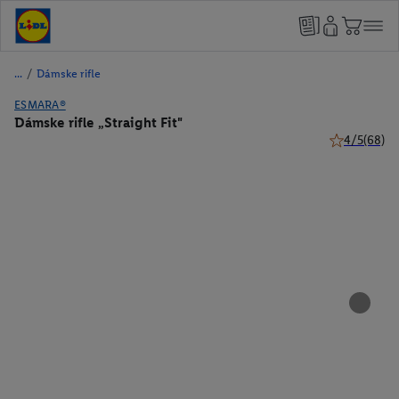
/
Dámske rifle
ESMARA®
Dámske rifle „Straight Fit"
4/5
(68)
4 z 5 hviezdi