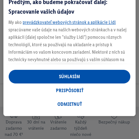
Predtým, ako budeme pokračovať ďalej:
Zistite svoju veľkosť
Spracovanie vašich údajov
My ako
prevádzkovateľ webových stránok a aplikácie Lidl
O produkte
spracúvame vaše údaje na našich webových stránkach a v našej
aplikácii (ďalej spoločne len "služby Lidl") pomocou rôznych
technológií, ktoré sa používajú na ukladanie a prístup k
informáciám vo vašom koncovom zariadení. Niektoré z nich sú
technicky nevyhnutné alebo sa používajú s vaším súhlasom na
pohodlné nastavenie, na zostavovanie štatistík alebo na
personalizovanú reklamu v rámci služieb Lidl aj mimo nich. Ak
SÚHLASÍM
ste účastníkom programu Lidl Plus, na tieto účely sa spracúvajú
aj údaje z vášho nákupného správania v obchode.
PRISPÔSOBIŤ
Odoberaj Newsletter!
Ak tu udelíte svoj súhlas na účely personalizovanej reklamy a
následne si vytvoríte účet Lidl Plus alebo sa prihlásite do svojho
ODMIETNUŤ
existujúceho účtu Lidl Plus, my a náš partner Criteo S.A. môžeme
tiež vytvoriť špeciálny online identifikátor z e-mailovej adresy,
Doprava
30 dní na
Vrátenie
Každý
Bezpečný nákup
ktorú tam uvediete, aby sme vás mohli rozpoznať v službách
zadarmo
vrátenie
zadarmo
týždeň
prevádzkovaných tretími stranami a zobrazovať vám
nad 70 €¹
niečo nové