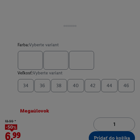
Farba:
Vyberte variant
Veľkosť:
Vyberte variant
34
36
38
40
42
44
46
Megaúlovok
13.99
*
-50%
6.99
Pridať do košíka