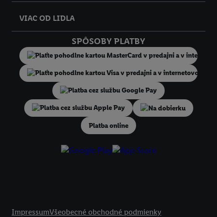
internetovom obchode, ale nie jeho zakúpením), sa môžu zobrazovať a
VIAC OD LIDLA
zariadeniach a v rôznych službách spoločnosti Lidl ak vám možno prir
niekoľko koncových zariadení alebo používanie viacerých služieb spo
SPÔSOBY PLATBY
Lidl, pomocou vašej hashovanej e-mailovej adresy a prípadne ďalších
identifikátorov/identifikátorov, ktoré má spoločnosť Criteo SA k dispo
V časti "
Prispôsobiť
" môžete povoliť jednotlivé účely a nájsť ďalšie in
podmienkach spracúvania osobných údajov.
Kliknutím na možnosť "
Odmietnuť
" môžete povoliť iba používanie po
technológií. Kliknutím na "
Súhlasím
" vyjadríte súhlas so spracúvaním
Na dobierku
vyššie uvedené účely. Ďalšie informácie vrátane informácií o dobe u
Platba online
údajov a Vašom práve kedykoľvek odvolať súhlas s účinnosťou do bu
nájdete v našich
zásadách ochrany osobných údajov
.
Imprint nájdete 
Právne informácie
Impressum
Všeobecné obchodné podmienky