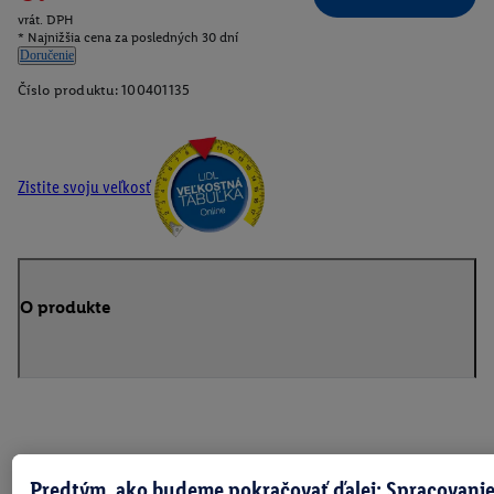
vrát. DPH
* Najnižšia cena za posledných 30 dní
Doručenie
Číslo produktu:
100401135
Zistite svoju veľkosť
O produkte
Predtým, ako budeme pokračovať ďalej: Spracovanie