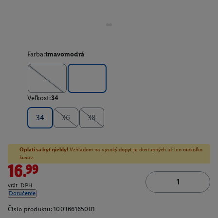
Farba:
tmavomodrá
Veľkosť:
34
34
36
38
Oplatí sa byť rýchly!
Vzhľadom na vysoký dopyt je dostupných už len niekoľko
kusov.
16.99
vrát. DPH
Doručenie
Číslo produktu:
100366165001