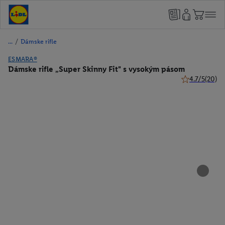
/
Dámske rifle
ESMARA®
Dámske rifle „Super Skinny Fit" s vysokým pásom
4.7/5
(20)
4.7 z 5 hviezd