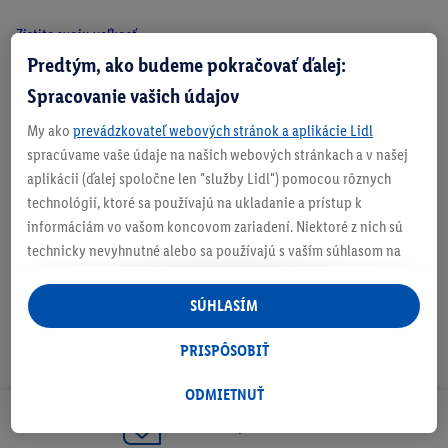
Zistite svoju veľkosť
Predtým, ako budeme pokračovať ďalej:
Spracovanie vašich údajov
O produkte
My ako
prevádzkovateľ webových stránok a aplikácie Lidl
spracúvame vaše údaje na našich webových stránkach a v našej
aplikácii (ďalej spoločne len "služby Lidl") pomocou rôznych
technológií, ktoré sa používajú na ukladanie a prístup k
Sprievodca strihmi
informáciám vo vašom koncovom zariadení. Niektoré z nich sú
technicky nevyhnutné alebo sa používajú s vaším súhlasom na
pohodlné nastavenie, na zostavovanie štatistík alebo na
personalizovanú reklamu v rámci služieb Lidl aj mimo nich. Ak
SÚHLASÍM
ste účastníkom programu Lidl Plus, na tieto účely sa spracúvajú
aj údaje z vášho nákupného správania v obchode.
PRISPÔSOBIŤ
Ak tu udelíte svoj súhlas na účely personalizovanej reklamy a
následne si vytvoríte účet Lidl Plus alebo sa prihlásite do svojho
ODMIETNUŤ
existujúceho účtu Lidl Plus, my a náš partner Criteo S.A. môžeme
Odoberaj Newsletter!
tiež vytvoriť špeciálny online identifikátor z e-mailovej adresy,