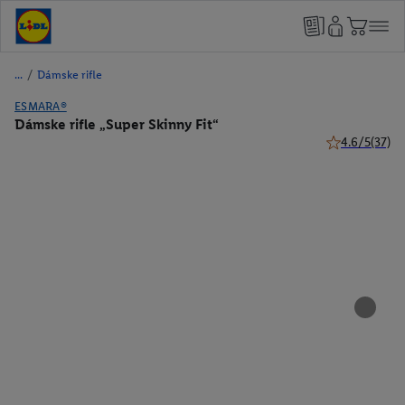
/
Dámske rifle
ESMARA®
Dámske rifle „Super Skinny Fit“
4.6/5
(37)
4.6 z 5 hviezd