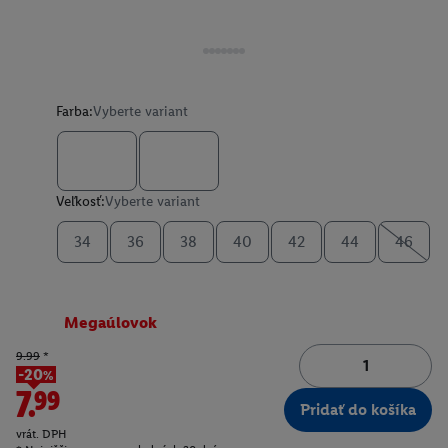
Farba:
Vyberte variant
Veľkosť:
Vyberte variant
34
36
38
40
42
44
46
Megaúlovok
9.99
*
-20%
7.99
Pridať do košíka
vrát. DPH