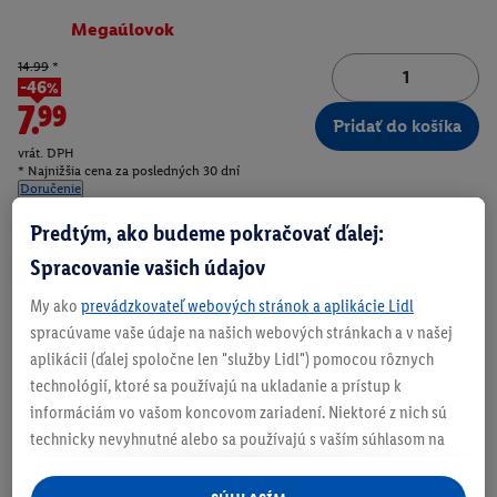
Megaúlovok
14.99
*
-46%
7.99
Pridať do košíka
vrát. DPH
* Najnižšia cena za posledných 30 dní
Doručenie
Číslo produktu:
100399349
Predtým, ako budeme pokračovať ďalej:
Spracovanie vašich údajov
My ako
prevádzkovateľ webových stránok a aplikácie Lidl
Zistite svoju veľkosť
spracúvame vaše údaje na našich webových stránkach a v našej
aplikácii (ďalej spoločne len "služby Lidl") pomocou rôznych
technológií, ktoré sa používajú na ukladanie a prístup k
informáciám vo vašom koncovom zariadení. Niektoré z nich sú
technicky nevyhnutné alebo sa používajú s vaším súhlasom na
O produkte
pohodlné nastavenie, na zostavovanie štatistík alebo na
personalizovanú reklamu v rámci služieb Lidl aj mimo nich. Ak