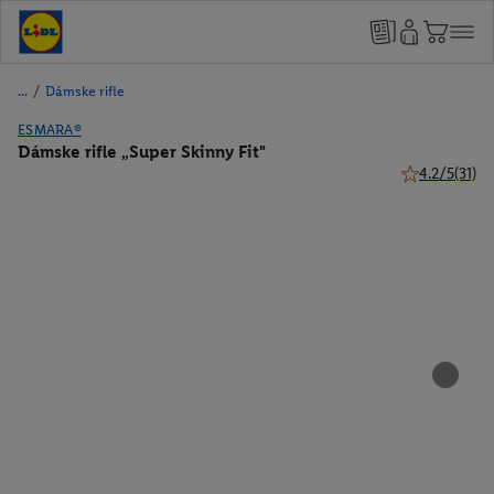
/
Dámske rifle
ESMARA®
Dámske rifle „Super Skinny Fit"
4.2/5
(31)
4.2 z 5 hviezd