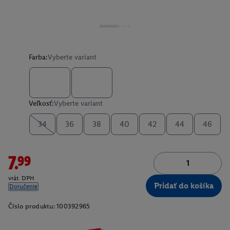
Farba:
Vyberte variant
Veľkosť:
Vyberte variant
34
36
38
40
42
44
46
7.99
vrát. DPH
Pridať do košíka
Doručenie
Číslo produktu:
100392965