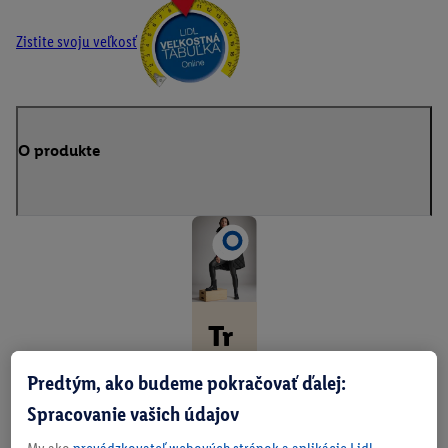
Zistite svoju veľkosť
O produkte
Tr
en
Predtým, ako budeme pokračovať ďalej:
d
Spracovanie vašich údajov
y,