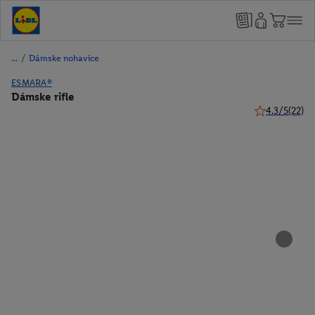
/
Dámske nohavice
ESMARA®
Dámske rifle
4.3/5
(22)
4.3 z 5 hviezd