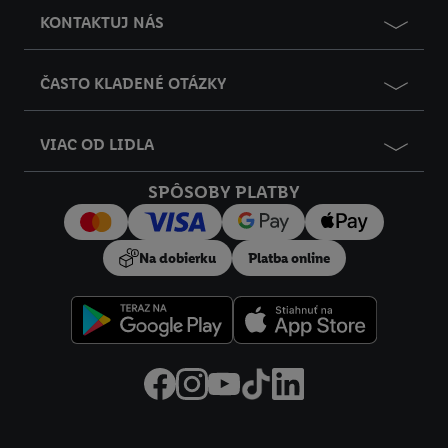
údajov
.
Imprint nájdete tu.
KONTAKTUJ NÁS
ČASTO KLADENÉ OTÁZKY
VIAC OD LIDLA
SPÔSOBY PLATBY
Na dobierku
Platba online
Právne informácie