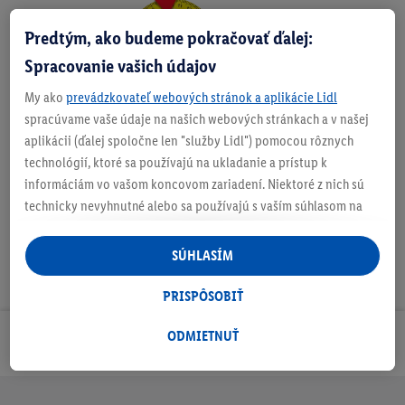
Predtým, ako budeme pokračovať ďalej:
Zistite svoju veľkosť
Spracovanie vašich údajov
My ako
prevádzkovateľ webových stránok a aplikácie Lidl
spracúvame vaše údaje na našich webových stránkach a v našej
O produkte
aplikácii (ďalej spoločne len "služby Lidl") pomocou rôznych
technológií, ktoré sa používajú na ukladanie a prístup k
informáciám vo vašom koncovom zariadení. Niektoré z nich sú
technicky nevyhnutné alebo sa používajú s vaším súhlasom na
pohodlné nastavenie, na zostavovanie štatistík alebo na
personalizovanú reklamu v rámci služieb Lidl aj mimo nich. Ak
SÚHLASÍM
ste účastníkom programu Lidl Plus, na tieto účely sa spracúvajú
aj údaje z vášho nákupného správania v obchode.
PRISPÔSOBIŤ
Ak tu udelíte svoj súhlas na účely personalizovanej reklamy a
následne si vytvoríte účet Lidl Plus alebo sa prihlásite do svojho
ODMIETNUŤ
Odoberaj Newsletter!
existujúceho účtu Lidl Plus, my a náš partner Criteo S.A. môžeme
tiež vytvoriť špeciálny online identifikátor z e-mailovej adresy,
ktorú tam uvediete, aby sme vás mohli rozpoznať v službách