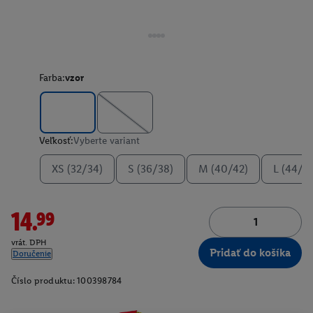
Farba:
vzor
Veľkosť:
Vyberte variant
XS (32/34)
S (36/38)
M (40/42)
L (44/4
14.99
vrát. DPH
Pridať do košíka
Doručenie
Číslo produktu:
100398784