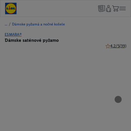
/
Dámske pyžamá a nočné košele
ESMARA®
Dámske saténové pyžamo
4.2/5
(39)
4.2 z 5 hviezd