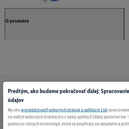
O produkte
Odoberaj Newsletter!
Predtým, ako budeme pokračovať ďalej: Spracovanie
údajov
My ako
prevádzkovateľ webových stránok a aplikácie Lidl
spracúvame 
Doprava
30 dní na
Vrátenie
Každý
Bezpečný nákup
na našich webových stránkach a v našej aplikácii (ďalej spoločne len "
zadarmo
vrátenie
zadarmo
týždeň
nad 70 €¹
niečo nové
pomocou rôznych technológií, ktoré sa používajú na ukladanie a prís