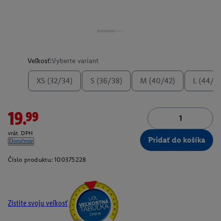
Veľkosť:
Vyberte variant
XS (32/34)
S (36/38)
M (40/42)
L (44/4
19.99
vrát. DPH
Pridať do košíka
Doručenie
Číslo produktu:
100375228
Zistite svoju veľkosť