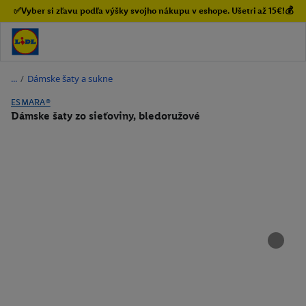
✅Vyber si zľavu podľa výšky svojho nákupu v eshope. Ušetri až 15€!💰
/
Dámske šaty a sukne
ESMARA®
Dámske šaty zo sieťoviny, bledoružové