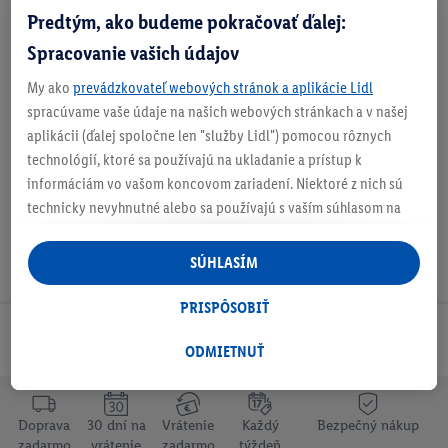
Predtým, ako budeme pokračovať ďalej:
Zistite svoju veľkosť
Spracovanie vašich údajov
My ako
prevádzkovateľ webových stránok a aplikácie Lidl
O produkte
spracúvame vaše údaje na našich webových stránkach a v našej
aplikácii (ďalej spoločne len "služby Lidl") pomocou rôznych
technológií, ktoré sa používajú na ukladanie a prístup k
informáciám vo vašom koncovom zariadení. Niektoré z nich sú
technicky nevyhnutné alebo sa používajú s vaším súhlasom na
pohodlné nastavenie, na zostavovanie štatistík alebo na
personalizovanú reklamu v rámci služieb Lidl aj mimo nich. Ak
SÚHLASÍM
ste účastníkom programu Lidl Plus, na tieto účely sa spracúvajú
aj údaje z vášho nákupného správania v obchode.
PRISPÔSOBIŤ
Ak tu udelíte svoj súhlas na účely personalizovanej reklamy a
Odoberaj Newsletter!
následne si vytvoríte účet Lidl Plus alebo sa prihlásite do svojho
ODMIETNUŤ
existujúceho účtu Lidl Plus, my a náš partner Criteo S.A. môžeme
tiež vytvoriť špeciálny online identifikátor z e-mailovej adresy,
ktorú tam uvediete, aby sme vás mohli rozpoznať v službách
Doprava
30 dní na
Vrátenie
Každý
Bezpečný nákup
zadarmo
vrátenie
zadarmo
týždeň
prevádzkovaných tretími stranami a zobrazovať vám