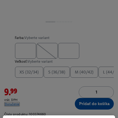
Farba:
Vyberte variant
Veľkosť:
Vyberte variant
XS (32/34)
S (36/38)
M (40/42)
L (44/4
9.99
vrát. DPH
Pridať do košíka
Doručenie
Číslo produktu:
100374660