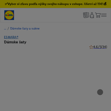
✅Vyber si zľavu podľa výšky svojho nákupu v eshope. Ušetri až 15€!💰
/
Dámske šaty a sukne
ESMARA®
Dámske šaty
4.6/5
(34)
4.6 z 5 hviezd